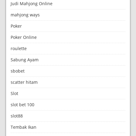
Judi Mahjong Online
mahjong ways
Poker
Poker Online
roulette
Sabung Ayam
sbobet
scatter hitam
Slot
slot bet 100
slot88
Tembak Ikan