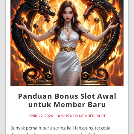
Panduan Bonus Slot Awal
untuk Member Baru
APRIL 22, 2026
BONUS NEW MEMBER
SLOT
Banyak pemain baru sering kali langsung tergoda