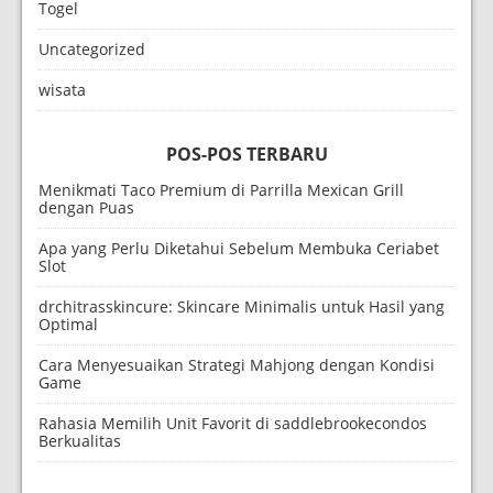
Togel
Uncategorized
wisata
POS-POS TERBARU
Menikmati Taco Premium di Parrilla Mexican Grill
dengan Puas
Apa yang Perlu Diketahui Sebelum Membuka Ceriabet
Slot
drchitrasskincure: Skincare Minimalis untuk Hasil yang
Optimal
Cara Menyesuaikan Strategi Mahjong dengan Kondisi
Game
Rahasia Memilih Unit Favorit di saddlebrookecondos
Berkualitas