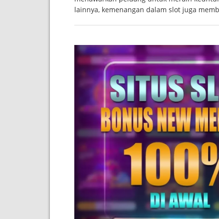
lainnya, kemenangan dalam slot juga memb