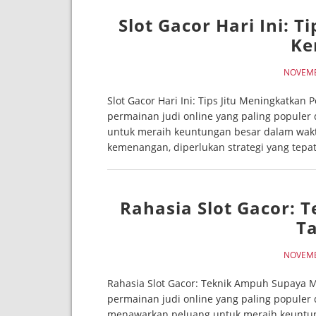
Slot Gacor Hari Ini: 
Ke
NOVEMB
Slot Gacor Hari Ini: Tips Jitu Meningkatka
permainan judi online yang paling populer
untuk meraih keuntungan besar dalam wak
kemenangan, diperlukan strategi yang tepat.
Rahasia Slot Gacor:
Ta
NOVEMB
Rahasia Slot Gacor: Teknik Ampuh Supaya M
permainan judi online yang paling populer 
menawarkan peluang untuk meraih keuntun