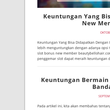
Keuntungan Yang Bi
New Mem
OKTOBE
Keuntungan Yang Bisa Didapatkan Dengan 
lebih menguntungkan dengan adanya opsi te
slot bonus new member beautybellohair.c
penggemar slot dapat meraih keuntungan 
Keuntungan Bermain D
Banda
SEPTEMB
Pada artikel ini, kita akan membahas tenta