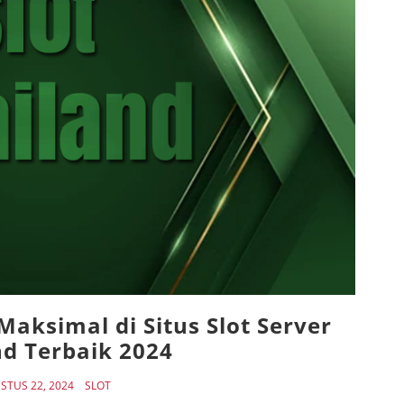
aksimal di Situs Slot Server
nd Terbaik 2024
STUS 22, 2024
SLOT