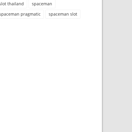
slot thailand
spaceman
spaceman pragmatic
spaceman slot