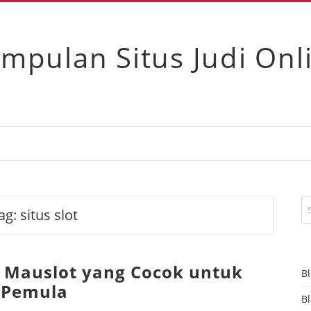
mpulan Situs Judi Onl
ag:
situs slot
ot Mauslot yang Cocok untuk
B
Pemula
B