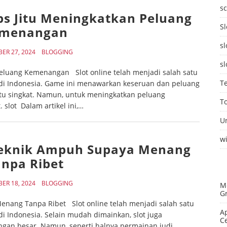
sc
Tips Jitu Meningkatkan Peluang
Sl
menangan
sl
ER 27, 2024
BLOGGING
sl
n Peluang Kemenangan Slot online telah menjadi salah satu
T
 di Indonesia. Game ini menawarkan keseruan dan peluang
tu singkat. Namun, untuk meningkatkan peluang
T
 slot Dalam artikel ini,…
U
w
 Teknik Ampuh Supaya Menang
npa Ribet
ER 18, 2024
BLOGGING
M
Gr
enang Tanpa Ribet Slot online telah menjadi salah satu
A
di Indonesia. Selain mudah dimainkan, slot juga
Ce
gan besar. Namun, seperti halnya permainan judi