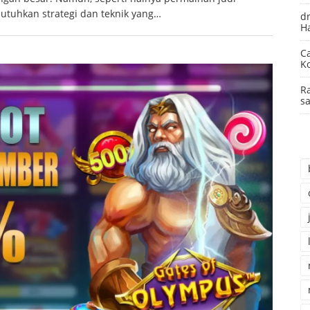
utuhkan strategi dan teknik yang…
dr
H
C
K
Ra
s