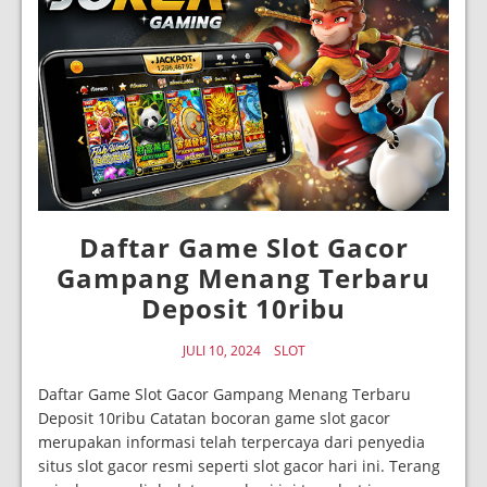
Daftar Game Slot Gacor
Gampang Menang Terbaru
Deposit 10ribu
JULI 10, 2024
SLOT
Daftar Game Slot Gacor Gampang Menang Terbaru
Deposit 10ribu Catatan bocoran game slot gacor
merupakan informasi telah terpercaya dari penyedia
situs slot gacor resmi seperti slot gacor hari ini. Terang