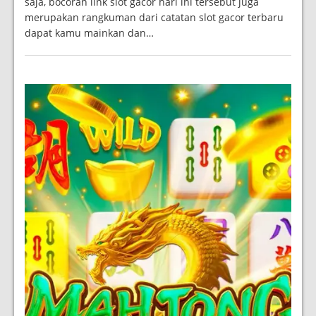
saja, bocoran link slot gacor hari ini tersebut juga
merupakan rangkuman dari catatan slot gacor terbaru
dapat kamu mainkan dan…