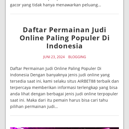
gacor yang tidak hanya menawarkan peluang…
Daftar Permainan Judi
Online Paling Populer Di
Indonesia
JUNI 23, 2024
BLOGGING
Daftar Permainan Judi Online Paling Populer Di
Indonesia Dengan banyaknya jenis judi online yang
tersedia saat ini, kami selaku situs AIRBET88 terbaik dan
terpercaya memberikan informasi terlengkap yang bisa
anda lihat dengan berbagai jenis judi online terpopuler
saat ini. Maka dari itu pemain harus bisa cari tahu
pilihan permainan judi…