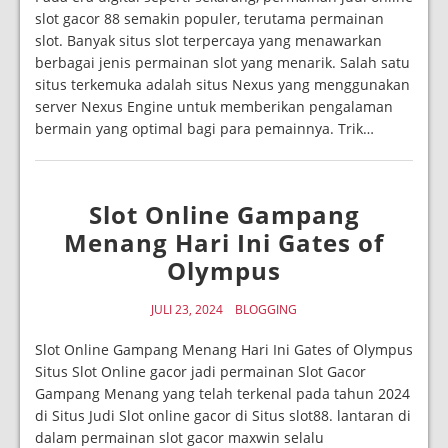
slot gacor 88 semakin populer, terutama permainan
slot. Banyak situs slot terpercaya yang menawarkan
berbagai jenis permainan slot yang menarik. Salah satu
situs terkemuka adalah situs Nexus yang menggunakan
server Nexus Engine untuk memberikan pengalaman
bermain yang optimal bagi para pemainnya. Trik…
Slot Online Gampang
Menang Hari Ini Gates of
Olympus
JULI 23, 2024
BLOGGING
Slot Online Gampang Menang Hari Ini Gates of Olympus
Situs Slot Online gacor jadi permainan Slot Gacor
Gampang Menang yang telah terkenal pada tahun 2024
di Situs Judi Slot online gacor di Situs slot88. lantaran di
dalam permainan slot gacor maxwin selalu