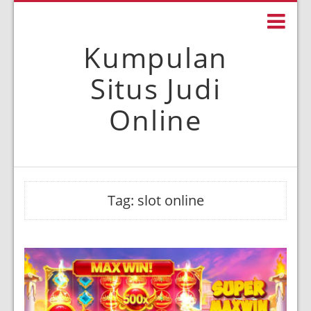
Kumpulan
Situs Judi
Online
Tag:
slot online