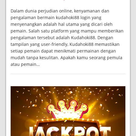
Dalam dunia perjudian online, kenyamanan dan
pengalaman bermain kudahoki88 login yang
menyenangkan adalah hal utama yang dicari oleh
pemain. Salah satu platform yang mampu memberikan
pengalaman tersebut adalah Kudahoki88. Dengan
tampilan yang user-friendly, Kudahoki88 memastikan
setiap pemain dapat menikmati permainan dengan
mudah tanpa kesulitan. Apakah kamu seorang pemula
atau pemain…