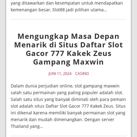
yang ditawarkan dan kesempatan untuk mendapatkan
kemenangan besar, Slot88 jadi pilihan utama…
Mengungkap Masa Depan
Menarik di Situs Daftar Slot
Gacor 777 Kakek Zeus
Gampang Maxwin
JUNI 11, 2024
CASINO
Dalam dunia perjudian online, slot gampang maxwin
salah satu permainan yang paling populer adalah slot.
Salah satu situs yang banyak diminati oleh para pemain
slot adalah situs Daftar Slot Gacor 777 Kakek Zeus. Situs
ini dikenal karena memiliki banyak permainan slot yang
menarik dan mudah dimenangkan. Dengan server
Thailand yang…