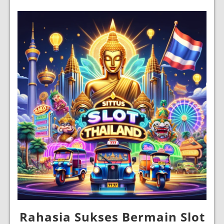
Rahasia Sukses Bermain Slot