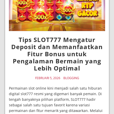
Tips SLOT777 Mengatur
Deposit dan Memanfaatkan
Fitur Bonus untuk
Pengalaman Bermain yang
Lebih Optimal
FEBRUARI 5, 2026
BLOGGING
Permainan slot online kini menjadi salah satu hiburan
digital slot777 resmi yang digemari banyak pemain. Di
tengah banyaknya pilihan platform, SLOT777 hadir
sebagai salah satu tujuan favorit karena variasi
permainan dan fitur menarik yang ditawarkan. Melalui