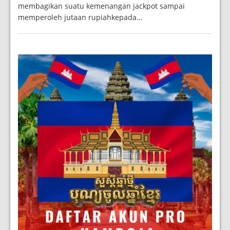
membagikan suatu kemenangan jackpot sampai
memperoleh jutaan rupiahkepada…