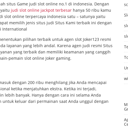
ah situs Game judi slot online no.1 di indonesia. Dengan
sc
 yaitu
judi slot online jackpot terbesar
hanya 50 ribu kamu
Sl
 slot online terpercaya indonesia satu – satunya yaitu
apat memilih jenis situs judi Situs Kami terbaik ini dengan
sl
 International
sl
menentukan pilihan terbaik untuk agen slot Joker123 resmi
a layanan yang lebih andal. Karena agen judi resmi Situs
T
layanan yang terbaik dan memiliki keamanan yang canggih
T
main-pemain slot online Joker gaming.
U
w
 masuk dengan 200 ribu menghilang jika Anda mencapai
nal ketika menjatuhkan ekstra. Ketika ini terjadi,
 lebih banyak. Hanya dengan cara ini selama Anda
h untuk keluar dari permainan saat Anda unggul dengan
M
Gr
A
Ce