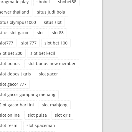
pragmatic play
sbobet
sbobet88
server thailand
situs judi bola
situs olympus1000
situs slot
situs slot gacor
slot
slot88
slot777
slot 777
slot bet 100
Slot Bet 200
slot bet kecil
slot bonus
slot bonus new member
slot deposit qris
slot gacor
slot gacor 777
slot gacor gampang menang
Slot gacor hari ini
slot mahjong
slot online
slot pulsa
slot qris
slot resmi
slot spaceman