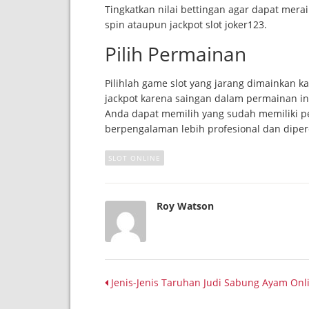
Tingkatkan nilai bettingan agar dapat me
spin ataupun jackpot slot joker123.
Pilih Permainan
Pilihlah game slot yang jarang dimainkan k
jackpot karena saingan dalam permainan ini
Anda dapat memilih yang sudah memiliki pe
berpengalaman lebih profesional dan diper
SLOT ONLINE
Roy Watson
Jenis-Jenis Taruhan Judi Sabung Ayam Onl