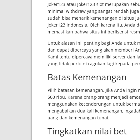
Joker123 atau Joker123 slot merupakan sebu
minimal withdraw yang sangat rendah juga
sudah bisa menarik kemenangan di situs judi
Joker123 indonesia. Oleh karena itu, Anda d
memastikan bahwa situs ini berlisensi resmi
Untuk alasan ini, penting bagi Anda untuk 
dan dapat dipercaya yang akan memberi And
Kami tentu dipercaya memiliki server dan 
yang tidak perlu di ragukan lagi kepada pe
Batas Kemenangan
Pilih batasan kemenangan. Jika Anda ingin
500 ribu. Karena orang-orang menjadi emosio
menggunakan kecenderungan untuk bermain
mengabaikan dua kali kemenangan, ingatla
uang dan kemenangan tunai.
Tingkatkan nilai bet