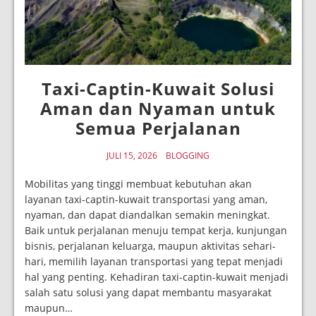
Taxi-Captin-Kuwait Solusi
Aman dan Nyaman untuk
Semua Perjalanan
JULI 15, 2026
BLOGGING
Mobilitas yang tinggi membuat kebutuhan akan
layanan taxi-captin-kuwait transportasi yang aman,
nyaman, dan dapat diandalkan semakin meningkat.
Baik untuk perjalanan menuju tempat kerja, kunjungan
bisnis, perjalanan keluarga, maupun aktivitas sehari-
hari, memilih layanan transportasi yang tepat menjadi
hal yang penting. Kehadiran taxi-captin-kuwait menjadi
salah satu solusi yang dapat membantu masyarakat
maupun…