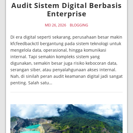
Audit Sistem Digital Berbasis
Enterprise
MEI 26, 2026
BLOGGING
Di era digital seperti sekarang, perusahaan besar makin
kfcfeedbackctl bergantung pada sistem teknologi untuk
mengelola data, operasional, hingga komunikasi
internal. Tapi semakin kompleks sistem yang
digunakan, semakin besar juga risiko kebocoran data,
serangan siber, atau penyalahgunaan akses internal.
Nah, di sinilah peran audit keamanan digital jadi sangat
penting. Salah satu…