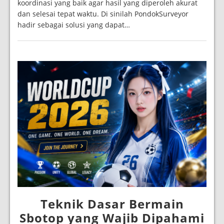
koordinasi yang baik agar hasil yang diperoleh akurat
dan selesai tepat waktu. Di sinilah PondokSurveyor
hadir sebagai solusi yang dapat…
Teknik Dasar Bermain
Sbotop yang Wajib Dipahami