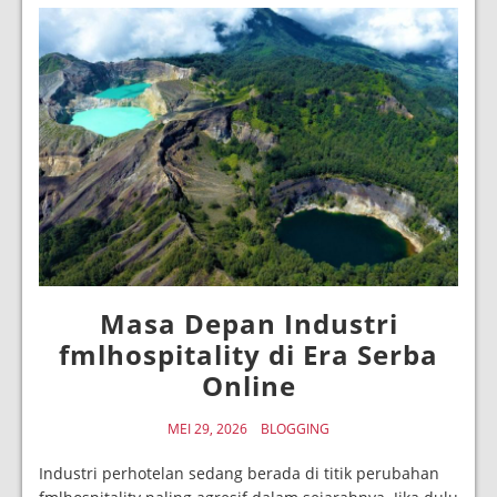
Masa Depan Industri
fmlhospitality di Era Serba
Online
MEI 29, 2026
BLOGGING
Industri perhotelan sedang berada di titik perubahan