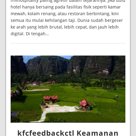
fmlhospitality paling agresif dalam sejarahnya. Jika dulu
hotel hanya bersaing pada fasilitas fisik seperti kamar
mewah, kolam renang, atau restoran berbintang, kini
semua itu mulai kehilangan taji. Dunia sudah bergeser
ke arah yang lebih brutal, lebih cepat, dan jauh lebih
digital. Di tengah…
kfcfeedbackctl Keamanan