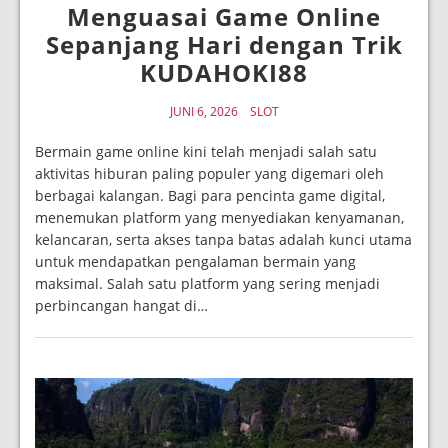
Menguasai Game Online
Sepanjang Hari dengan Trik
KUDAHOKI88
JUNI 6, 2026
SLOT
Bermain game online kini telah menjadi salah satu
aktivitas hiburan paling populer yang digemari oleh
berbagai kalangan. Bagi para pencinta game digital,
menemukan platform yang menyediakan kenyamanan,
kelancaran, serta akses tanpa batas adalah kunci utama
untuk mendapatkan pengalaman bermain yang
maksimal. Salah satu platform yang sering menjadi
perbincangan hangat di…