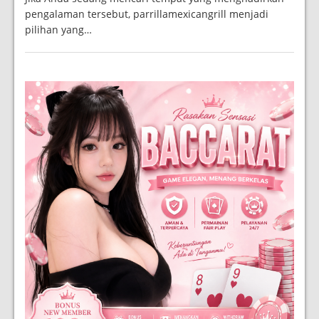
pengalaman tersebut, parrillamexicangrill menjadi
pilihan yang…