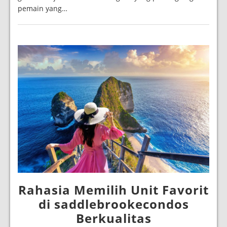
pemain yang…
Rahasia Memilih Unit Favorit
di saddlebrookecondos
Berkualitas