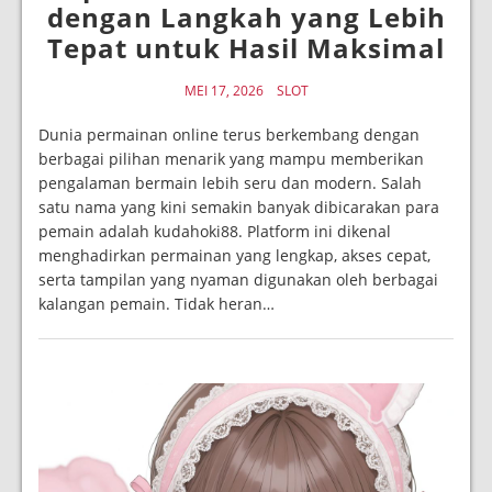
dengan Langkah yang Lebih
Tepat untuk Hasil Maksimal
MEI 17, 2026
SLOT
Dunia permainan online terus berkembang dengan
berbagai pilihan menarik yang mampu memberikan
pengalaman bermain lebih seru dan modern. Salah
satu nama yang kini semakin banyak dibicarakan para
pemain adalah kudahoki88. Platform ini dikenal
menghadirkan permainan yang lengkap, akses cepat,
serta tampilan yang nyaman digunakan oleh berbagai
kalangan pemain. Tidak heran…