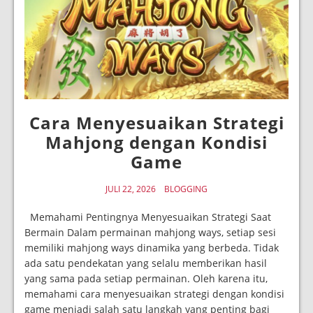
Cara Menyesuaikan Strategi
Mahjong dengan Kondisi
Game
JULI 22, 2026
BLOGGING
Memahami Pentingnya Menyesuaikan Strategi Saat
Bermain Dalam permainan mahjong ways, setiap sesi
memiliki mahjong ways dinamika yang berbeda. Tidak
ada satu pendekatan yang selalu memberikan hasil
yang sama pada setiap permainan. Oleh karena itu,
memahami cara menyesuaikan strategi dengan kondisi
game menjadi salah satu langkah yang penting bagi