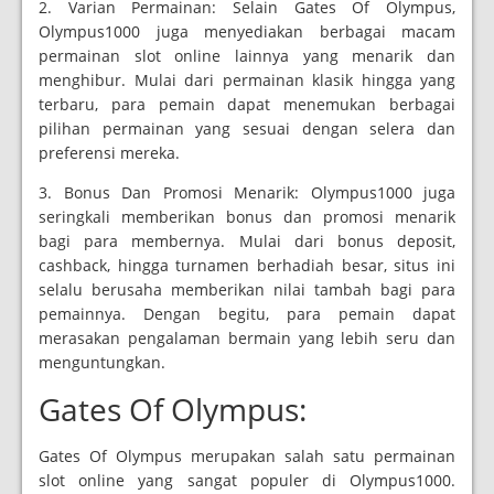
2. Varian Permainan: Selain Gates Of Olympus,
Olympus1000 juga menyediakan berbagai macam
permainan slot online lainnya yang menarik dan
menghibur. Mulai dari permainan klasik hingga yang
terbaru, para pemain dapat menemukan berbagai
pilihan permainan yang sesuai dengan selera dan
preferensi mereka.
3. Bonus Dan Promosi Menarik: Olympus1000 juga
seringkali memberikan bonus dan promosi menarik
bagi para membernya. Mulai dari bonus deposit,
cashback, hingga turnamen berhadiah besar, situs ini
selalu berusaha memberikan nilai tambah bagi para
pemainnya. Dengan begitu, para pemain dapat
merasakan pengalaman bermain yang lebih seru dan
menguntungkan.
Gates Of Olympus:
Gates Of Olympus merupakan salah satu permainan
slot online yang sangat populer di Olympus1000.