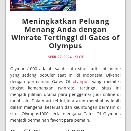
Meningkatkan Peluang
Menang Anda dengan
Winrate Tertinggi di Gates of
Olympus
APRIL 27, 2024
SLOT
Olympus1000 adalah salah satu situs judi slot online
yang sedang populer saat ini di Indonesia. Dikenal
dengan permainan Gates Of
olympus
yang memiliki
tingkat kemenangan (winrate) tertinggi, situs ini
menjadi pilihan utama para penggemar judi online di
tanah air. Dalam artikel ini, kita akan membahas lebih
dalam mengenai keseruan dan keuntungan bermain di
situs Olympus1000 serta mengapa Gates Of Olympus
menjadi permainan favorit para pemain.