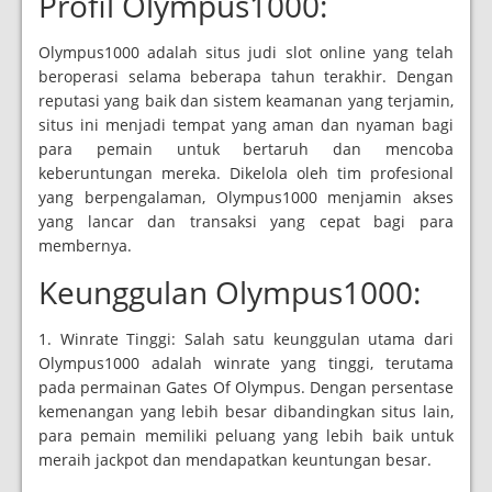
Profil Olympus1000:
Olympus1000 adalah situs judi slot online yang telah
beroperasi selama beberapa tahun terakhir. Dengan
reputasi yang baik dan sistem keamanan yang terjamin,
situs ini menjadi tempat yang aman dan nyaman bagi
para pemain untuk bertaruh dan mencoba
keberuntungan mereka. Dikelola oleh tim profesional
yang berpengalaman, Olympus1000 menjamin akses
yang lancar dan transaksi yang cepat bagi para
membernya.
Keunggulan Olympus1000:
1. Winrate Tinggi: Salah satu keunggulan utama dari
Olympus1000 adalah winrate yang tinggi, terutama
pada permainan Gates Of Olympus. Dengan persentase
kemenangan yang lebih besar dibandingkan situs lain,
para pemain memiliki peluang yang lebih baik untuk
meraih jackpot dan mendapatkan keuntungan besar.