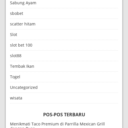
Sabung Ayam
sbobet
scatter hitam
Slot
slot bet 100
slot88
Tembak Ikan
Togel
Uncategorized
wisata
POS-POS TERBARU
Menikmati Taco Premium di Parrilla Mexican Grill