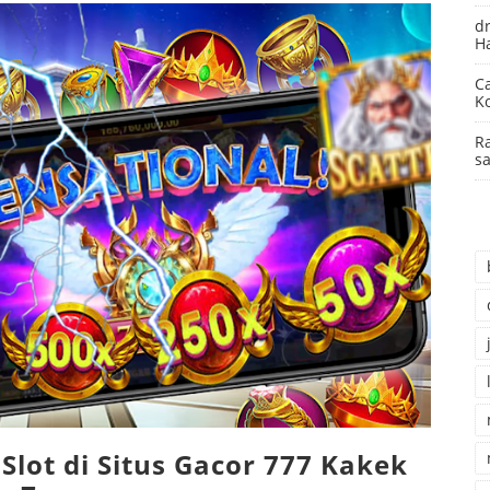
dr
H
C
K
Ra
s
Slot di Situs Gacor 777 Kakek