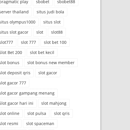
pragmatic play
sbobet
sbobet88
server thailand
situs judi bola
situs olympus1000
situs slot
situs slot gacor
slot
slot88
slot777
slot 777
slot bet 100
Slot Bet 200
slot bet kecil
slot bonus
slot bonus new member
slot deposit qris
slot gacor
slot gacor 777
slot gacor gampang menang
Slot gacor hari ini
slot mahjong
slot online
slot pulsa
slot qris
slot resmi
slot spaceman