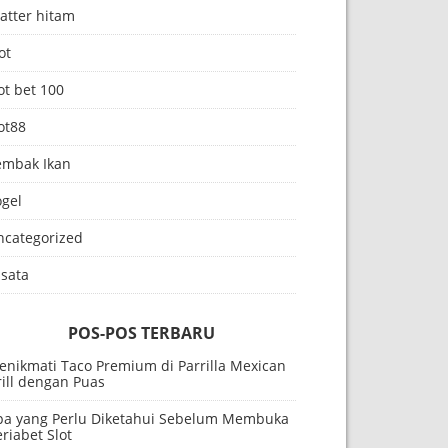
atter hitam
ot
ot bet 100
ot88
embak Ikan
ogel
ncategorized
isata
POS-POS TERBARU
enikmati Taco Premium di Parrilla Mexican
ill dengan Puas
pa yang Perlu Diketahui Sebelum Membuka
riabet Slot