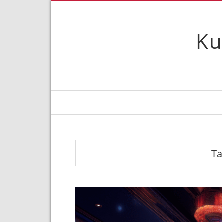
Ku
Ta