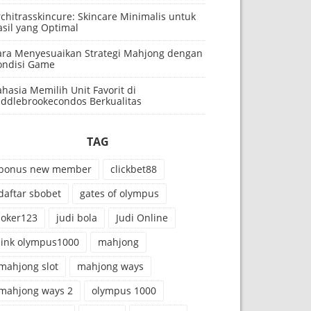
chitrasskincure: Skincare Minimalis untuk
asil yang Optimal
ara Menyesuaikan Strategi Mahjong dengan
ondisi Game
hasia Memilih Unit Favorit di
addlebrookecondos Berkualitas
TAG
bonus new member
clickbet88
daftar sbobet
gates of olympus
joker123
judi bola
Judi Online
link olympus1000
mahjong
mahjong slot
mahjong ways
mahjong ways 2
olympus 1000