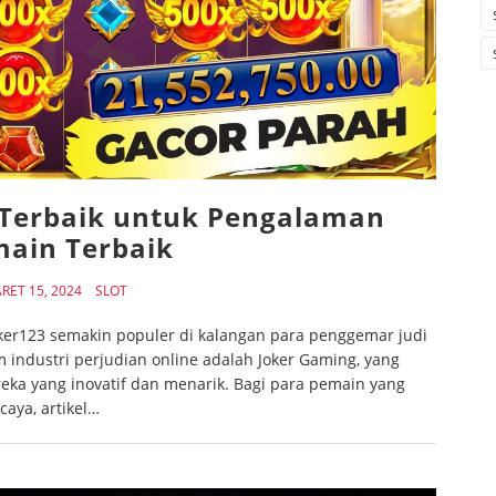
3 Terbaik untuk Pengalaman
ain Terbaik
RET 15, 2024
SLOT
joker123 semakin populer di kalangan para penggemar judi
m industri perjudian online adalah Joker Gaming, yang
eka yang inovatif dan menarik. Bagi para pemain yang
caya, artikel…