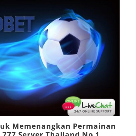
tuk Memenangkan Permainan
r 777 Server Thailand No 1