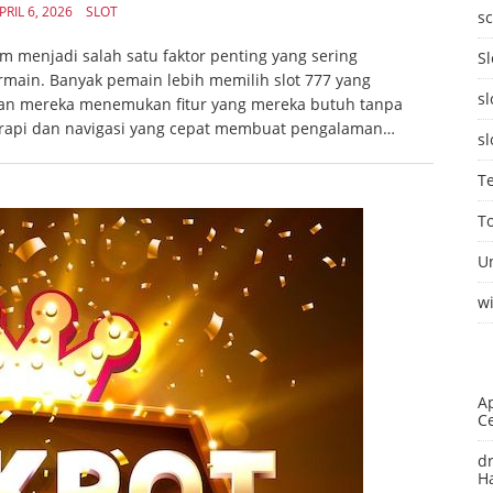
PRIL 6, 2026
SLOT
sc
rm menjadi salah satu faktor penting yang sering
Sl
ain. Banyak pemain lebih memilih slot 777 yang
sl
an mereka menemukan fitur yang mereka butuh tanpa
g rapi dan navigasi yang cepat membuat pengalaman…
sl
T
T
U
w
A
Ce
dr
H