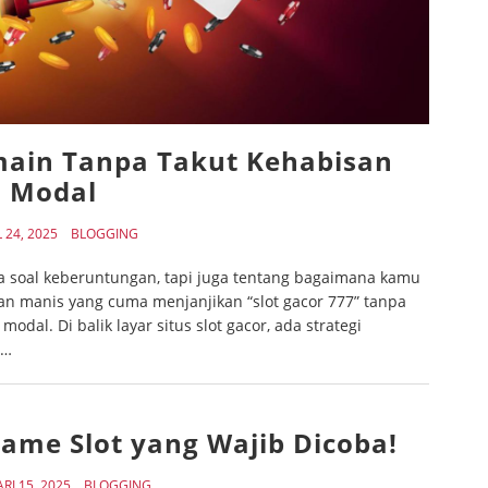
rmain Tanpa Takut Kehabisan
Modal
L 24, 2025
BLOGGING
a soal keberuntungan, tapi juga tentang bagaimana kamu
an manis yang cuma menjanjikan “slot gacor 777” tanpa
dal. Di balik layar situs slot gacor, ada strategi
.…
Game Slot yang Wajib Dicoba!
RI 15, 2025
BLOGGING