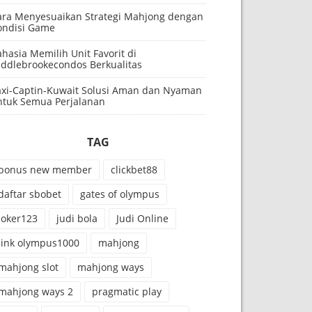
ara Menyesuaikan Strategi Mahjong dengan
ondisi Game
hasia Memilih Unit Favorit di
addlebrookecondos Berkualitas
axi-Captin-Kuwait Solusi Aman dan Nyaman
ntuk Semua Perjalanan
TAG
bonus new member
clickbet88
daftar sbobet
gates of olympus
joker123
judi bola
Judi Online
link olympus1000
mahjong
mahjong slot
mahjong ways
mahjong ways 2
pragmatic play