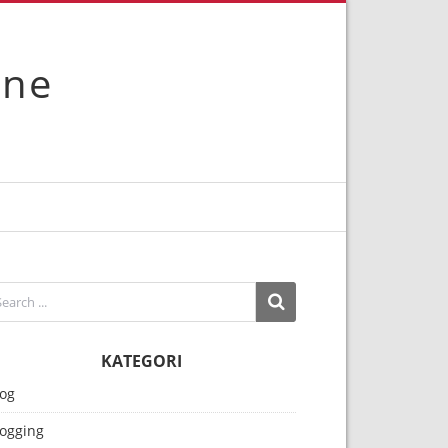
ine
KATEGORI
log
logging