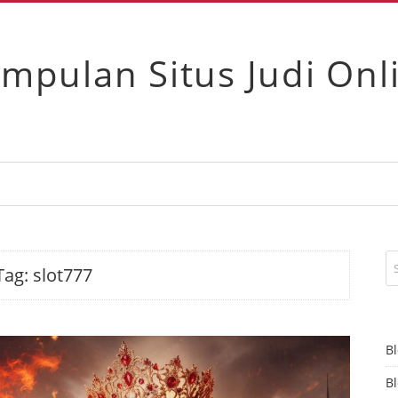
mpulan Situs Judi Onl
Tag:
slot777
B
B