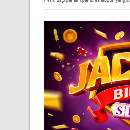
fresh. Bagi pemain pemula maupun yang s