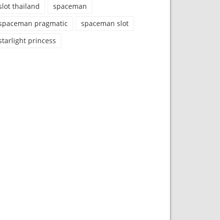
slot thailand
spaceman
spaceman pragmatic
spaceman slot
starlight princess