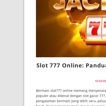
Slot 777 Online: Pand
NOVEMB
Bermain slot777 online memang menyenangk
populer atau dikenal dengan slot gacor 7
pengalaman bermain yang lebih seru, pelua