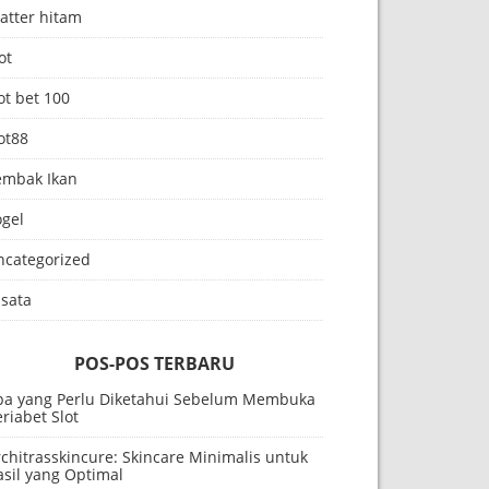
atter hitam
ot
ot bet 100
ot88
embak Ikan
ogel
ncategorized
isata
POS-POS TERBARU
pa yang Perlu Diketahui Sebelum Membuka
riabet Slot
chitrasskincure: Skincare Minimalis untuk
asil yang Optimal