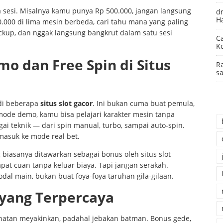
 sesi. Misalnya kamu punya Rp 500.000, jangan langsung
dr
H
.000 di lima mesin berbeda, cari tahu mana yang paling
ckup, dan nggak langsung bangkrut dalam satu sesi
C
K
o dan Free Spin di Situs
Ra
s
di beberapa
situs slot gacor
. Ini bukan cuma buat pemula,
 mode demo, kamu bisa pelajari karakter mesin tanpa
i teknik — dari spin manual, turbo, sampai auto-spin.
masuk ke mode real bet.
biasanya ditawarkan sebagai bonus oleh situs slot
at cuan tanpa keluar biaya. Tapi jangan serakah.
al main, bukan buat foya-foya taruhan gila-gilaan.
r yang Terpercaya
hatan meyakinkan, padahal jebakan batman. Bonus gede,