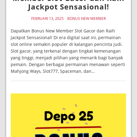
Jackpot Sensasional!
FEBRUARI 13, 2025
BONUS NEW MEMBER
Dapatkan Bonus New Member Slot Gacor dan Raih
Jackpot Sensasional! Di era digital saat ini, permainan
slot online semakin populer di kalangan pencinta judi.
Slot gacor, yang terkenal dengan tingkat kemenangan
yang tinggi, menjadi pilihan yang menarik bagi banyak
pemain. Dengan berbagai permainan menawan seperti
Mahjong Ways, Slot777, Spaceman, dan…