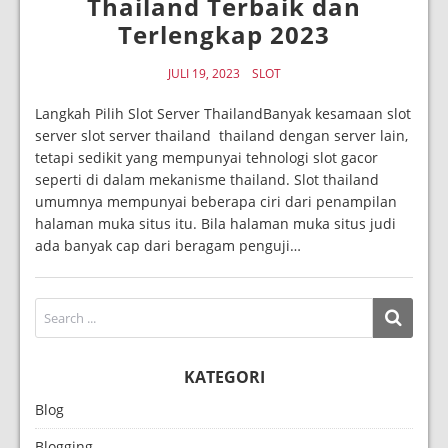
Thailand Terbaik dan
Terlengkap 2023
JULI 19, 2023
SLOT
Langkah Pilih Slot Server ThailandBanyak kesamaan slot
server slot server thailand thailand dengan server lain,
tetapi sedikit yang mempunyai tehnologi slot gacor
seperti di dalam mekanisme thailand. Slot thailand
umumnya mempunyai beberapa ciri dari penampilan
halaman muka situs itu. Bila halaman muka situs judi
ada banyak cap dari beragam penguji…
KATEGORI
Blog
Blogging