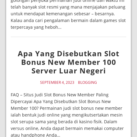
golongan penyuka permainan judi online dan waktu ini
telah banyak slot resmi yang mana menjajakan peluang
untuk mendapat kemenangan sebesar – besarnya.
Kalau anda cari pengalaman bermain dalam games slot
terpercaya yang heboh…
Apa Yang Disebutkan Slot
Bonus New Member 100
Server Luar Negeri
SEPTEMBER 4, 2023
BLOGGING
FAQ – Situs Judi Slot Bonus New Member Paling
Dipercayai Apa Yang Disebutkan Slot Bonus New
Member 100? Permainan judi slot bonus new member
ialah bentuk judi online yang mengikutsertakan mesin
slot serupa sama yang berada di kasino fisik. Dalam
versus online, Anda dapat bermain memakai computer
atau handphone Anda…