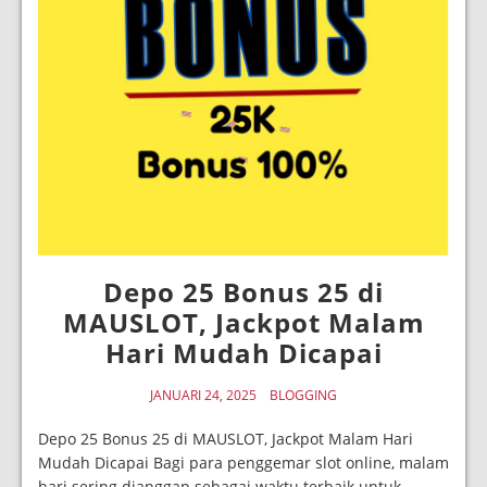
Depo 25 Bonus 25 di
MAUSLOT, Jackpot Malam
Hari Mudah Dicapai
JANUARI 24, 2025
BLOGGING
Depo 25 Bonus 25 di MAUSLOT, Jackpot Malam Hari
Mudah Dicapai Bagi para penggemar slot online, malam
hari sering dianggap sebagai waktu terbaik untuk