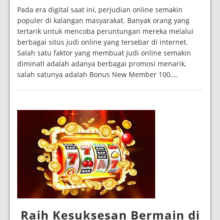
Pada era digital saat ini, perjudian online semakin
populer di kalangan masyarakat. Banyak orang yang
tertarik untuk mencoba peruntungan mereka melalui
berbagai situs judi online yang tersebar di internet.
Salah satu faktor yang membuat judi online semakin
diminati adalah adanya berbagai promosi menarik,
salah satunya adalah Bonus New Member 100.…
Raih Kesuksesan Bermain di