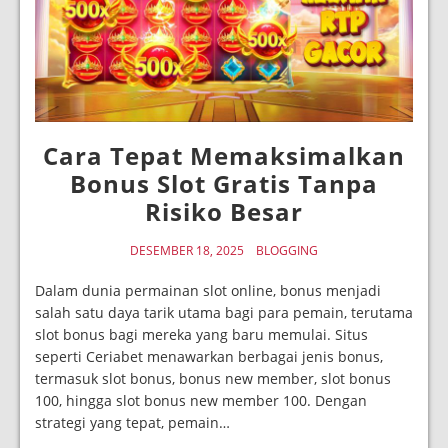
Cara Tepat Memaksimalkan
Bonus Slot Gratis Tanpa
Risiko Besar
DESEMBER 18, 2025
BLOGGING
Dalam dunia permainan slot online, bonus menjadi
salah satu daya tarik utama bagi para pemain, terutama
slot bonus bagi mereka yang baru memulai. Situs
seperti Ceriabet menawarkan berbagai jenis bonus,
termasuk slot bonus, bonus new member, slot bonus
100, hingga slot bonus new member 100. Dengan
strategi yang tepat, pemain…