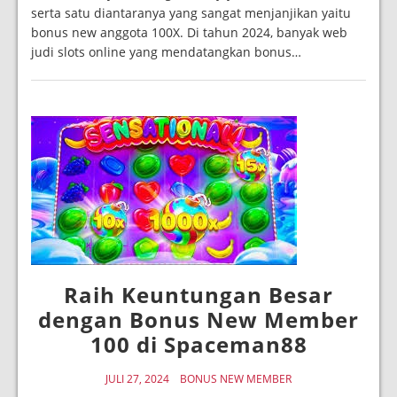
serta satu diantaranya yang sangat menjanjikan yaitu
bonus new anggota 100X. Di tahun 2024, banyak web
judi slots online yang mendatangkan bonus…
Raih Keuntungan Besar
dengan Bonus New Member
100 di Spaceman88
JULI 27, 2024
BONUS NEW MEMBER