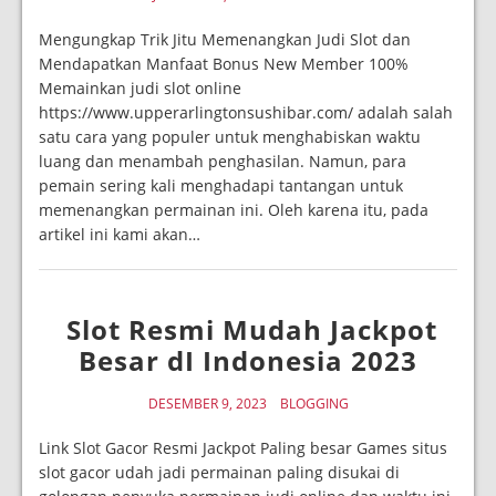
Mengungkap Trik Jitu Memenangkan Judi Slot dan
Mendapatkan Manfaat Bonus New Member 100%
Memainkan judi slot online
https://www.upperarlingtonsushibar.com/ adalah salah
satu cara yang populer untuk menghabiskan waktu
luang dan menambah penghasilan. Namun, para
pemain sering kali menghadapi tantangan untuk
memenangkan permainan ini. Oleh karena itu, pada
artikel ini kami akan…
Slot Resmi Mudah Jackpot
Besar dI Indonesia 2023
DESEMBER 9, 2023
BLOGGING
Link Slot Gacor Resmi Jackpot Paling besar Games situs
slot gacor udah jadi permainan paling disukai di