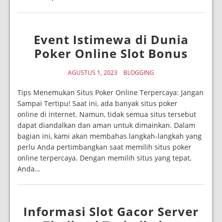
Event Istimewa di Dunia
Poker Online Slot Bonus
AGUSTUS 1, 2023
BLOGGING
Tips Menemukan Situs Poker Online Terpercaya: Jangan
Sampai Tertipu! Saat ini, ada banyak situs poker
online di internet. Namun, tidak semua situs tersebut
dapat diandalkan dan aman untuk dimainkan. Dalam
bagian ini, kami akan membahas langkah-langkah yang
perlu Anda pertimbangkan saat memilih situs poker
online terpercaya. Dengan memilih situs yang tepat,
Anda…
Informasi Slot Gacor Server