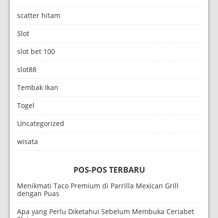
scatter hitam
Slot
slot bet 100
slot88
Tembak Ikan
Togel
Uncategorized
wisata
POS-POS TERBARU
Menikmati Taco Premium di Parrilla Mexican Grill
dengan Puas
Apa yang Perlu Diketahui Sebelum Membuka Ceriabet