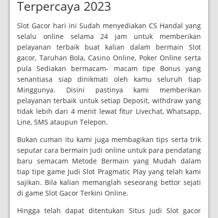
Terpercaya 2023
Slot Gacor hari ini Sudah menyediakan CS Handal yang
selalu online selama 24 jam untuk memberikan
pelayanan terbaik buat kalian dalam bermain Slot
gacor, Taruhan Bola, Casino Online, Poker Online serta
pula Sediakan bermacam- macam tipe Bonus yang
senantiasa siap dinikmati oleh kamu seluruh tiap
Minggunya. Disini pastinya kami memberikan
pelayanan terbaik untuk setiap Deposit, withdraw yang
tidak lebih dari 4 menit lewat fitur Livechat, Whatsapp,
Line, SMS ataupun Telepon.
Bukan cuman itu kami juga membagikan tips serta trik
seputar cara bermain judi online untuk para pendatang
baru semacam Metode Bermain yang Mudah dalam
tiap tipe game Judi Slot Pragmatic Play yang telah kami
sajikan. Bila kalian memanglah seseorang bettor sejati
di game Slot Gacor Terkini Online.
Hingga telah dapat ditentukan Situs judi Slot gacor