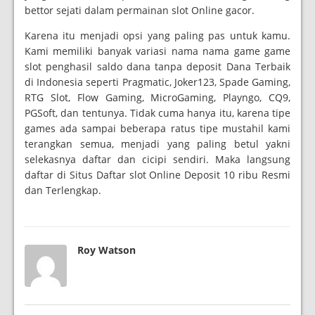
bettor sejati dalam permainan slot Online gacor.
Karena itu menjadi opsi yang paling pas untuk kamu.
Kami memiliki banyak variasi nama nama game game
slot penghasil saldo dana tanpa deposit Dana Terbaik
di Indonesia seperti Pragmatic, Joker123, Spade Gaming,
RTG Slot, Flow Gaming, MicroGaming, Playngo, CQ9,
PGSoft, dan tentunya. Tidak cuma hanya itu, karena tipe
games ada sampai beberapa ratus tipe mustahil kami
terangkan semua, menjadi yang paling betul yakni
selekasnya daftar dan cicipi sendiri. Maka langsung
daftar di Situs Daftar slot Online Deposit 10 ribu Resmi
dan Terlengkap.
Roy Watson