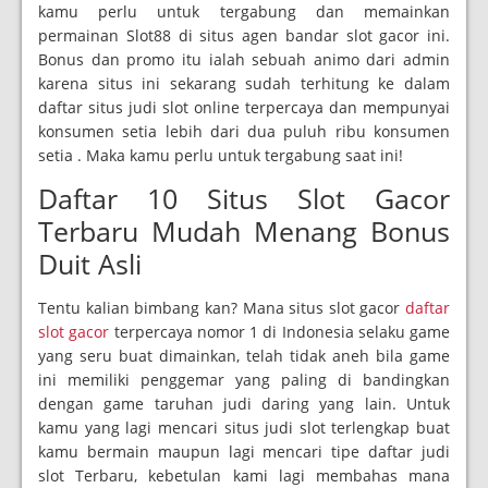
kamu perlu untuk tergabung dan memainkan
permainan Slot88 di situs agen bandar slot gacor ini.
Bonus dan promo itu ialah sebuah animo dari admin
karena situs ini sekarang sudah terhitung ke dalam
daftar situs judi slot online terpercaya dan mempunyai
konsumen setia lebih dari dua puluh ribu konsumen
setia . Maka kamu perlu untuk tergabung saat ini!
Daftar 10 Situs Slot Gacor
Terbaru Mudah Menang Bonus
Duit Asli
Tentu kalian bimbang kan? Mana situs slot gacor
daftar
slot gacor
terpercaya nomor 1 di Indonesia selaku game
yang seru buat dimainkan, telah tidak aneh bila game
ini memiliki penggemar yang paling di bandingkan
dengan game taruhan judi daring yang lain. Untuk
kamu yang lagi mencari situs judi slot terlengkap buat
kamu bermain maupun lagi mencari tipe daftar judi
slot Terbaru, kebetulan kami lagi membahas mana