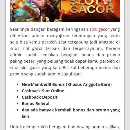
Selainnya dengan beragam keringanan
slot gacor
yang
diberikan, admin menyajikan keuntungan yang tentu
saja bisa kamu peroleh saat tergabung jadi anggota di
situs slot gacor terbaik dan terpercaya ini. Karena
admin sudah sediakan beragam bonus dan promo
paling besar, yang peluang tidak dapat kamu peroleh di
situs slot gacor yang lain. Berikut beberapa bonus dan
promo yang sudah admin suguhkan:
NewMember!!! Bonus (Khusus Anggota Baru)
Cashback Slot Online
Cashback Deposit
Bonus Referal
dan ada banyak kembali bonus dan promo yang
lain
Untuk memperoleh beragam bonus yang admin sajikan,