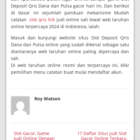
Deposit Qris Dana dan Pulsa gacor hari ini. Dan berikut
di dasar ini sejumlah panduan mekanisme Mudah
catatan
slot qris 5rb
judi online sah lewat web taruhan
online terpercaya 2024 di Indonesia, ialah:
Masuk dan kunjungi website situs Slot Deposit Qris
Dana dan Pulsa online yang sudah dikenal sebagai satu
diantaranya web taruhan online paling dipercaya dan
sah.
Di web taruhan online resmi dan terpercaya ini, klik/
pemilihan menu catatan buat mulai mendaftar akun.
Roy Watson
Slot Gacor, Game
17 Daftar Situs Judi Slot
Judi Online Dengan
Gacor Online Terbaru