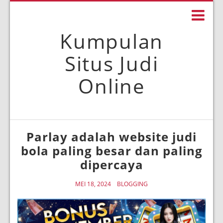
Kumpulan
Situs Judi
Online
Parlay adalah website judi
bola paling besar dan paling
dipercaya
MEI 18, 2024
BLOGGING