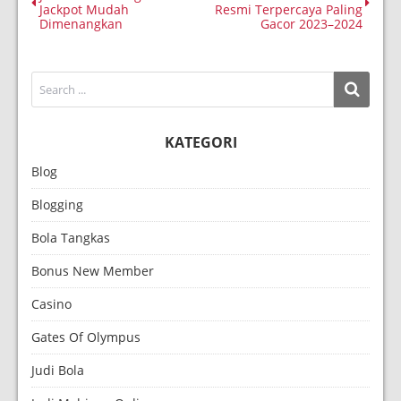
Jackpot Mudah
Resmi Terpercaya Paling
Dimenangkan
Gacor 2023–2024
KATEGORI
Blog
Blogging
Bola Tangkas
Bonus New Member
Casino
Gates Of Olympus
Judi Bola