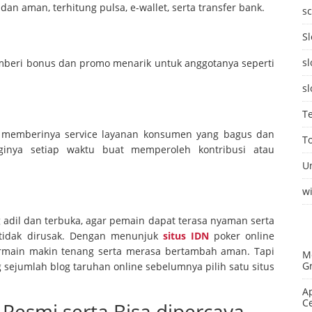
 aman, terhitung pulsa, e-wallet, serta transfer bank.
sc
Sl
sl
emberi bonus dan promo menarik untuk anggotanya seperti
sl
T
ya memberinya service layanan konsumen yang bagus dan
T
inya setiap waktu buat memperoleh kontribusi atau
U
w
 adil dan terbuka, agar pemain dapat terasa nyaman serta
n tidak dirusak. Dengan menunjuk
situs IDN
poker online
bermain makin tenang serta merasa bertambah aman. Tapi
M
Gr
ejumlah blog taruhan online sebelumnya pilih satu situs
A
Ce
e Resmi serta Bisa dipercaya