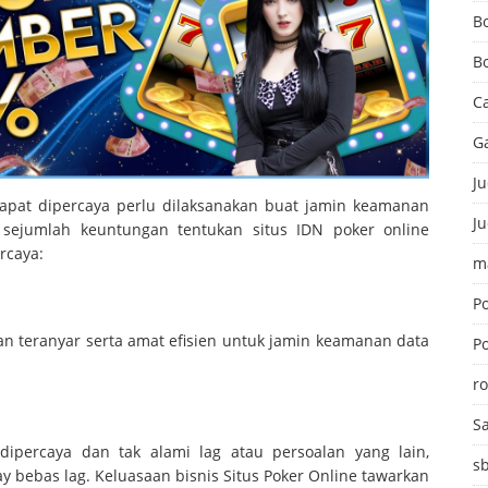
B
B
C
G
Ju
pat dipercaya perlu dilaksanakan buat jamin keamanan
J
sejumlah keuntungan tentukan situs IDN poker online
rcaya:
m
P
n teranyar serta amat efisien untuk jamin keamanan data
P
ro
S
ipercaya dan tak alami lag atau persoalan yang lain,
s
bebas lag. Keluasaan bisnis Situs Poker Online tawarkan