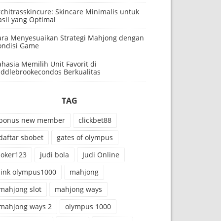
chitrasskincure: Skincare Minimalis untuk
asil yang Optimal
ara Menyesuaikan Strategi Mahjong dengan
ondisi Game
hasia Memilih Unit Favorit di
addlebrookecondos Berkualitas
TAG
bonus new member
clickbet88
daftar sbobet
gates of olympus
joker123
judi bola
Judi Online
link olympus1000
mahjong
mahjong slot
mahjong ways
mahjong ways 2
olympus 1000