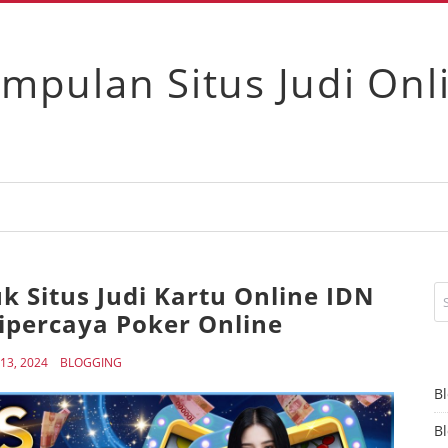
mpulan Situs Judi Onl
 Situs Judi Kartu Online IDN
ipercaya Poker Online
13, 2024
BLOGGING
B
B