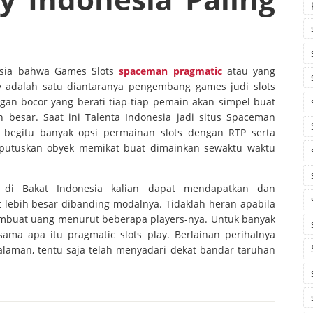
esia bahwa Games Slots
spaceman pragmatic
atau yang
 adalah satu diantaranya pengembang games judi slots
ngan bocor yang berati tiap-tiap pemain akan simpel buat
 besar. Saat ini Talenta Indonesia jadi situs Spaceman
 begitu banyak opsi permainan slots dengan RTP serta
am putuskan obyek memikat buat dimainkan sewaktu waktu
di Bakat Indonesia kalian dapat mendapatkan dan
 lebih besar dibanding modalnya. Tidaklah heran apabila
pembuat uang menurut beberapa players-nya. Untuk banyak
ma apa itu pragmatic slots play. Berlainan perihalnya
aman, tentu saja telah menyadari dekat bandar taruhan