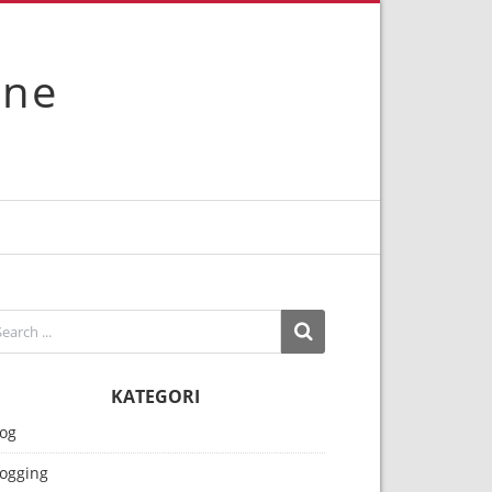
ine
KATEGORI
log
logging