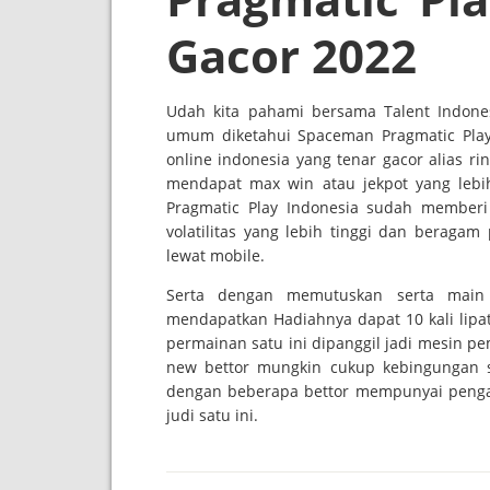
Gacor 2022
Udah kita pahami bersama Talent Indon
umum diketahui Spaceman Pragmatic Play
online indonesia yang tenar gacor alias ri
mendapat max win atau jekpot yang lebih
Pragmatic Play Indonesia sudah memberi
volatilitas yang lebih tinggi dan berag
lewat mobile.
Serta dengan memutuskan serta main 
mendapatkan Hadiahnya dapat 10 kali lipat
permainan satu ini dipanggil jadi mesin 
new bettor mungkin cukup kebingungan sa
dengan beberapa bettor mempunyai pengal
judi satu ini.