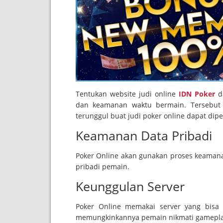
Tentukan website judi online
IDN Poker
da
dan keamanan waktu bermain. Tersebut 
terunggul buat judi poker online dapat dipe
Keamanan Data Pribadi
Poker Online akan gunakan proses keamana
pribadi pemain.
Keunggulan Server
Poker Online memakai server yang bisa d
memungkinkannya pemain nikmati gameplay 