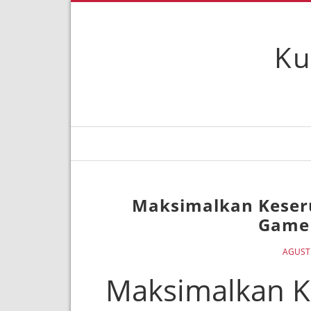
Ku
Maksimalkan Keser
Game 
AGUSTU
Maksimalkan K