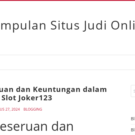
mpulan Situs Judi Onl
uan dan Keuntungan dalam
Slot Joker123
S 27, 2024
BLOGGING
B
eseruan dan
B