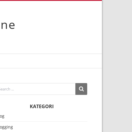
ine
KATEGORI
log
logging