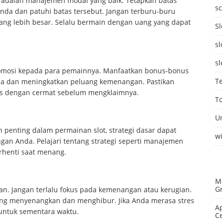
t adalah manajemen modal yang baik. Tetapkan batas
sc
nda dan patuhi batas tersebut. Jangan terburu-buru
ang lebih besar. Selalu bermain dengan uang yang dapat
Sl
sl
sl
omosi kepada para pemainnya. Manfaatkan bonus-bonus
T
da dan meningkatkan peluang kemenangan. Pastikan
s dengan cermat sebelum mengklaimnya.
T
U
enting dalam permainan slot, strategi dasar dapat
w
 Anda. Pelajari tentang strategi seperti manajemen
rhenti saat menang.
M
Gr
n. Jangan terlalu fokus pada kemenangan atau kerugian.
ng menyenangkan dan menghibur. Jika Anda merasa stres
A
 untuk sementara waktu.
Ce