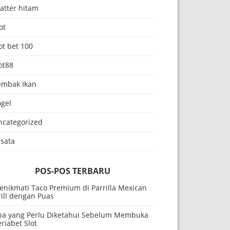
atter hitam
ot
ot bet 100
ot88
embak Ikan
ogel
ncategorized
isata
POS-POS TERBARU
enikmati Taco Premium di Parrilla Mexican
ill dengan Puas
pa yang Perlu Diketahui Sebelum Membuka
riabet Slot