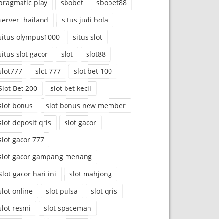
pragmatic play
sbobet
sbobet88
server thailand
situs judi bola
situs olympus1000
situs slot
situs slot gacor
slot
slot88
slot777
slot 777
slot bet 100
Slot Bet 200
slot bet kecil
slot bonus
slot bonus new member
slot deposit qris
slot gacor
slot gacor 777
slot gacor gampang menang
Slot gacor hari ini
slot mahjong
slot online
slot pulsa
slot qris
slot resmi
slot spaceman