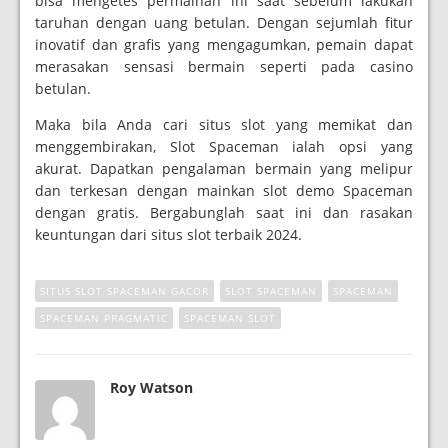
bisa mengetes permainan ini saat sebelum lakukan
taruhan dengan uang betulan. Dengan sejumlah fitur
inovatif dan grafis yang mengagumkan, pemain dapat
merasakan sensasi bermain seperti pada casino
betulan.
Maka bila Anda cari situs slot yang memikat dan
menggembirakan, Slot Spaceman ialah opsi yang
akurat. Dapatkan pengalaman bermain yang melipur
dan terkesan dengan mainkan slot demo Spaceman
dengan gratis. Bergabunglah saat ini dan rasakan
keuntungan dari situs slot terbaik 2024.
SITUS SLOT SPACEMAN GACOR
SLOT SPACEMAN
SPACEMAN
SPACEMAN PRAGMATIC
SPACEMAN SLOT
Roy Watson