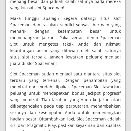
menang besar dan jadilah salah satunya pada mereka
yang kuasai slot Spaceman!
Maka tunggu apalagi? Segera datangi situs slot
Spaceman dan rasakan sendiri sensasi bermain yang
menarik dengan kesempatan besar untuk
memenangkan jackpot. Pakai versus demo Spaceman
Slot untuk mengetes taktik Anda dan nikmati
keuntungan besar yang ditawari oleh salah satunya
situs slot terbaik. Jangan lewatkan peluang menjadi
juara di Slot Spaceman!
Slot Spaceman sudah menjadi satu diantara situs slot
terbaru yang terkenal. Dengan penampilan yang
memikat dan mudah dipakai, Spaceman Slot tawarkan
peluang untuk mendapatkan bonus jackpot progresif
yang memikat. Tiap taruhan yang Anda kerjakan akan
dilipatgandakan pada tiap perputaran, menambahkan
serunya dan kesempatan Anda untuk memenangkan
hadiah besar. Ditambahkan lagi, Slot Spaceman adalah
sisi dari Pragmatic Play, pastikan keyakinan dan kualitas