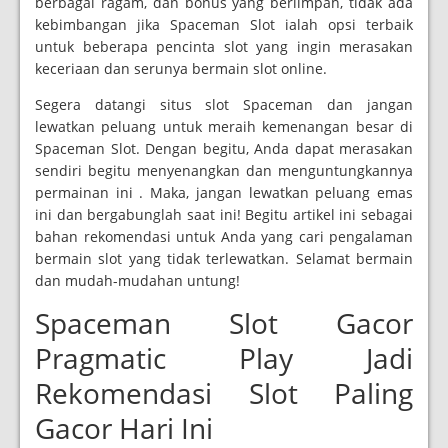
berbagai ragam, dan bonus yang berlimpah, tidak ada
kebimbangan jika Spaceman Slot ialah opsi terbaik
untuk beberapa pencinta slot yang ingin merasakan
keceriaan dan serunya bermain slot online.
Segera datangi situs slot Spaceman dan jangan
lewatkan peluang untuk meraih kemenangan besar di
Spaceman Slot. Dengan begitu, Anda dapat merasakan
sendiri begitu menyenangkan dan menguntungkannya
permainan ini . Maka, jangan lewatkan peluang emas
ini dan bergabunglah saat ini! Begitu artikel ini sebagai
bahan rekomendasi untuk Anda yang cari pengalaman
bermain slot yang tidak terlewatkan. Selamat bermain
dan mudah-mudahan untung!
Spaceman Slot Gacor
Pragmatic Play Jadi
Rekomendasi Slot Paling
Gacor Hari Ini