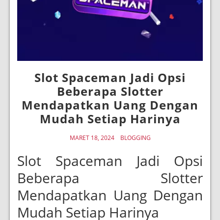
Slot Spaceman Jadi Opsi
Beberapa Slotter
Mendapatkan Uang Dengan
Mudah Setiap Harinya
MARET 18, 2024
BLOGGING
Slot Spaceman Jadi Opsi
Beberapa Slotter
Mendapatkan Uang Dengan
Mudah Setiap Harinya