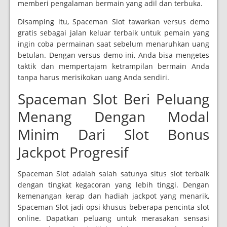
memberi pengalaman bermain yang adil dan terbuka.
Disamping itu, Spaceman Slot tawarkan versus demo
gratis sebagai jalan keluar terbaik untuk pemain yang
ingin coba permainan saat sebelum menaruhkan uang
betulan. Dengan versus demo ini, Anda bisa mengetes
taktik dan mempertajam ketrampilan bermain Anda
tanpa harus merisikokan uang Anda sendiri.
Spaceman Slot Beri Peluang
Menang Dengan Modal
Minim Dari Slot Bonus
Jackpot Progresif
Spaceman Slot adalah salah satunya situs slot terbaik
dengan tingkat kegacoran yang lebih tinggi. Dengan
kemenangan kerap dan hadiah jackpot yang menarik,
Spaceman Slot jadi opsi khusus beberapa pencinta slot
online. Dapatkan peluang untuk merasakan sensasi