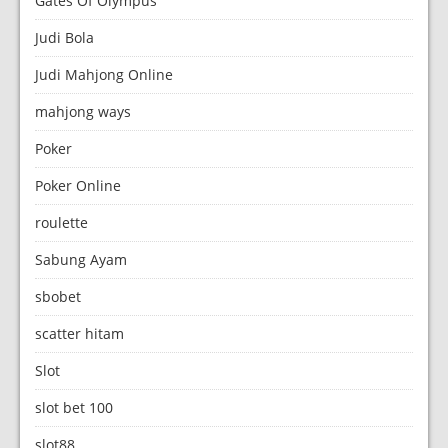
Gates Of Olympus
Judi Bola
Judi Mahjong Online
mahjong ways
Poker
Poker Online
roulette
Sabung Ayam
sbobet
scatter hitam
Slot
slot bet 100
slot88