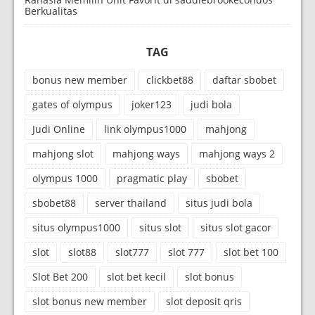
Berkualitas
TAG
bonus new member
clickbet88
daftar sbobet
gates of olympus
joker123
judi bola
Judi Online
link olympus1000
mahjong
mahjong slot
mahjong ways
mahjong ways 2
olympus 1000
pragmatic play
sbobet
sbobet88
server thailand
situs judi bola
situs olympus1000
situs slot
situs slot gacor
slot
slot88
slot777
slot 777
slot bet 100
Slot Bet 200
slot bet kecil
slot bonus
slot bonus new member
slot deposit qris