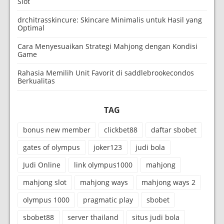
Slot
drchitrasskincure: Skincare Minimalis untuk Hasil yang
Optimal
Cara Menyesuaikan Strategi Mahjong dengan Kondisi
Game
Rahasia Memilih Unit Favorit di saddlebrookecondos
Berkualitas
TAG
bonus new member
clickbet88
daftar sbobet
gates of olympus
joker123
judi bola
Judi Online
link olympus1000
mahjong
mahjong slot
mahjong ways
mahjong ways 2
olympus 1000
pragmatic play
sbobet
sbobet88
server thailand
situs judi bola