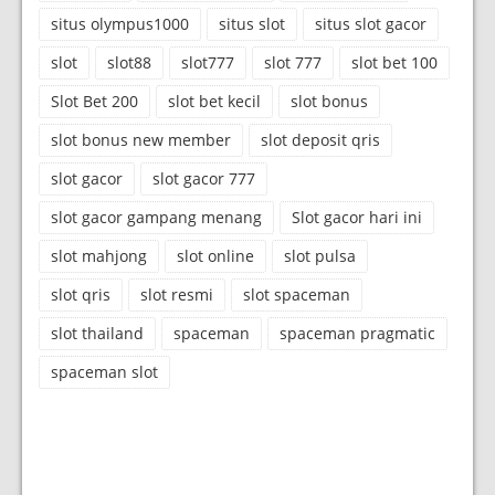
situs olympus1000
situs slot
situs slot gacor
slot
slot88
slot777
slot 777
slot bet 100
Slot Bet 200
slot bet kecil
slot bonus
slot bonus new member
slot deposit qris
slot gacor
slot gacor 777
slot gacor gampang menang
Slot gacor hari ini
slot mahjong
slot online
slot pulsa
slot qris
slot resmi
slot spaceman
slot thailand
spaceman
spaceman pragmatic
spaceman slot