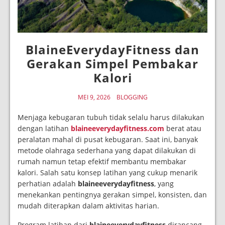
BlaineEverydayFitness dan
Gerakan Simpel Pembakar
Kalori
MEI 9, 2026
BLOGGING
Menjaga kebugaran tubuh tidak selalu harus dilakukan
dengan latihan
blaineeverydayfitness.com
berat atau
peralatan mahal di pusat kebugaran. Saat ini, banyak
metode olahraga sederhana yang dapat dilakukan di
rumah namun tetap efektif membantu membakar
kalori. Salah satu konsep latihan yang cukup menarik
perhatian adalah
blaineeverydayfitness
, yang
menekankan pentingnya gerakan simpel, konsisten, dan
mudah diterapkan dalam aktivitas harian.
Program latihan dari
blaineeverydayfitness
dirancang