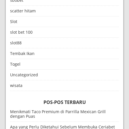
sbobet
scatter hitam
Slot
slot bet 100
slot88
Tembak Ikan
Togel
Uncategorized
wisata
POS-POS TERBARU
Menikmati Taco Premium di Parrilla Mexican Grill
dengan Puas
Apa yang Perlu Diketahui Sebelum Membuka Ceriabet