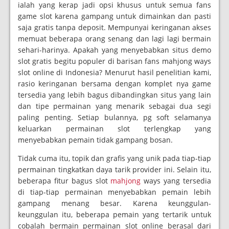
ialah yang kerap jadi opsi khusus untuk semua fans
game slot karena gampang untuk dimainkan dan pasti
saja gratis tanpa deposit. Mempunyai keringanan akses
memuat beberapa orang senang dan lagi lagi bermain
sehari-harinya. Apakah yang menyebabkan situs demo
slot gratis begitu populer di barisan fans mahjong ways
slot online di Indonesia? Menurut hasil penelitian kami,
rasio keringanan bersama dengan komplet nya game
tersedia yang lebih bagus dibandingkan situs yang lain
dan tipe permainan yang menarik sebagai dua segi
paling penting. Setiap bulannya, pg soft selamanya
keluarkan permainan slot terlengkap yang
menyebabkan pemain tidak gampang bosan.
Tidak cuma itu, topik dan grafis yang unik pada tiap-tiap
permainan tingkatkan daya tarik provider ini. Selain itu,
beberapa fitur bagus slot
mahjong
ways yang tersedia
di tiap-tiap permainan menyebabkan pemain lebih
gampang menang besar. Karena keunggulan-
keunggulan itu, beberapa pemain yang tertarik untuk
cobalah bermain permainan slot online berasal dari