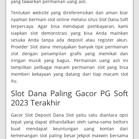
yang tawarkan permainan uang asli.
Tentukan website yang direferensikan dan aman biar
nyaman bermain slot online melalui situs Slot Dana Soft
terpercaya. Agar bisa mendapat pembayaran, kami
siapkan slot demonstrasi yang bisa Anda mainkan
sesuka Anda tanpa ada deposit atau register akun.
Provider Slot dana menjajakan banyak tipe permainan
slot dengan penampilan grafis yang memikat dan
iringan musik yang bagus. Permainan uang asli ini
tampilkan pelbagai macam permainan slot yang bisa
memberi kekayaan yang datang dari tiap macam slot
itu.
Slot Dana Paling Gacor PG Soft
2023 Terakhir
Gacor Slot Deposit Dana Slot yaitu satu diantara opsi
tepat yang dapat dihandalkan oleh sama-sama bettors
buat mendapat keuntungan uang kontan dari
kemenangan slot paling besar Jekpot maxwin bersama