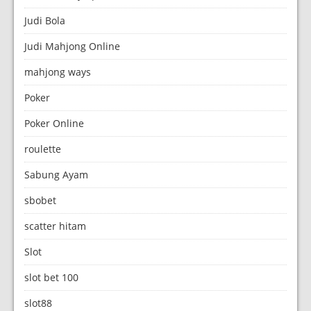
Judi Bola
Judi Mahjong Online
mahjong ways
Poker
Poker Online
roulette
Sabung Ayam
sbobet
scatter hitam
Slot
slot bet 100
slot88