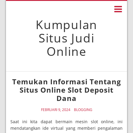
Kumpulan
Situs Judi
Online
Temukan Informasi Tentang
Situs Online Slot Deposit
Dana
FEBRUARI 9, 2024
BLOGGING
Saat ini kita dapat bermain mesin slot online, ini
mendatangkan ide virtual yang memberi pengalaman