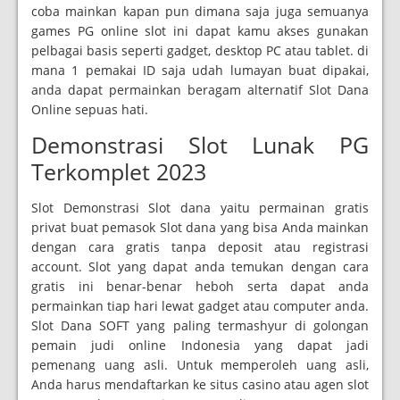
coba mainkan kapan pun dimana saja juga semuanya
games PG online slot ini dapat kamu akses gunakan
pelbagai basis seperti gadget, desktop PC atau tablet. di
mana 1 pemakai ID saja udah lumayan buat dipakai,
anda dapat permainkan beragam alternatif Slot Dana
Online sepuas hati.
Demonstrasi Slot Lunak PG
Terkomplet 2023
Slot Demonstrasi Slot dana yaitu permainan gratis
privat buat pemasok Slot dana yang bisa Anda mainkan
dengan cara gratis tanpa deposit atau registrasi
account. Slot yang dapat anda temukan dengan cara
gratis ini benar-benar heboh serta dapat anda
permainkan tiap hari lewat gadget atau computer anda.
Slot Dana SOFT yang paling termashyur di golongan
pemain judi online Indonesia yang dapat jadi
pemenang uang asli. Untuk memperoleh uang asli,
Anda harus mendaftarkan ke situs casino atau agen slot