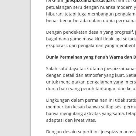
tersebut,
joespizzamanassaspark
muncul se
petualangan seru dengan nuansa modern ya
hiburan, tetapi juga membangun pengalama
benar-benar berada dalam dunia permaina
Dengan pendekatan desain yang progresif, 
bagaimana game masa kini tidak lagi sekada
eksplorasi, dan pengalaman yang membentu
Dunia Permainan yang Penuh Warna dan 
Salah satu daya tarik utama joespizzaman
dengan detail dan atmosfer yang kuat. Se
untuk menciptakan pengalaman yang imers
dunia baru yang penuh tantangan dan keju
Lingkungan dalam permainan ini tidak statis
memberikan kesan bahwa setiap sesi permai
hanya mengulang aktivitas yang sama, teta
adaptasi dan kreativitas.
Dengan desain seperti ini, joespizzamana