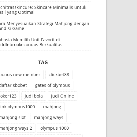
chitrasskincure: Skincare Minimalis untuk
asil yang Optimal
ara Menyesuaikan Strategi Mahjong dengan
ondisi Game
hasia Memilih Unit Favorit di
addlebrookecondos Berkualitas
TAG
bonus new member
clickbet88
daftar sbobet
gates of olympus
joker123
judi bola
Judi Online
link olympus1000
mahjong
mahjong slot
mahjong ways
mahjong ways 2
olympus 1000