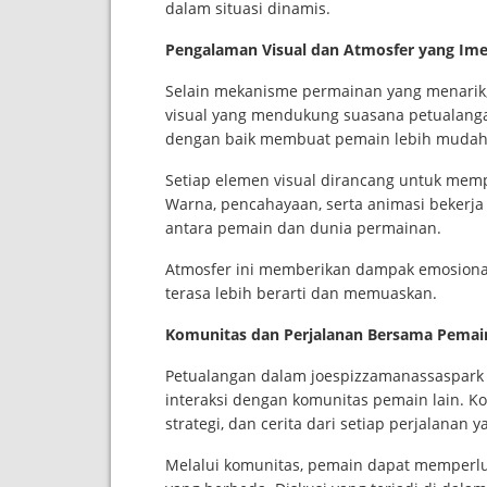
dalam situasi dinamis.
Pengalaman Visual dan Atmosfer yang Ime
Selain mekanisme permainan yang menarik
visual yang mendukung suasana petualangan
dengan baik membuat pemain lebih mudah
Setiap elemen visual dirancang untuk mem
Warna, pencahayaan, serta animasi beker
antara pemain dan dunia permainan.
Atmosfer ini memberikan dampak emosiona
terasa lebih berarti dan memuaskan.
Komunitas dan Perjalanan Bersama Pemai
Petualangan dalam joespizzamanassaspark ti
interaksi dengan komunitas pemain lain. K
strategi, dan cerita dari setiap perjalanan ya
Melalui komunitas, pemain dapat memperl