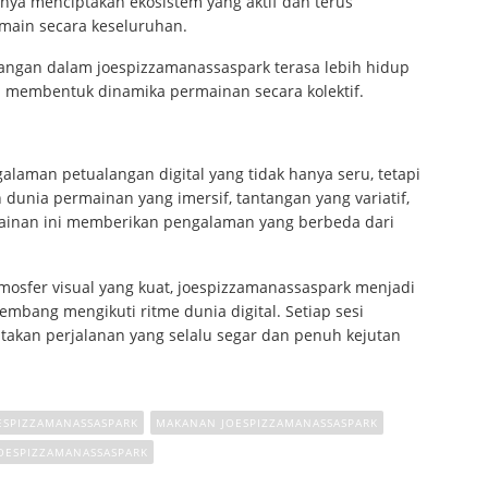
mnya menciptakan ekosistem yang aktif dan terus
ain secara keseluruhan.
ngan dalam joespizzamanassaspark terasa lebih hidup
m membentuk dinamika permainan secara kolektif.
aman petualangan digital yang tidak hanya seru, tetapi
dunia permainan yang imersif, tantangan yang variatif,
rmainan ini memberikan pengalaman yang berbeda dari
atmosfer visual yang kuat, joespizzamanassaspark menjadi
mbang mengikuti ritme dunia digital. Setiap sesi
kan perjalanan yang selalu segar dan penuh kejutan
ESPIZZAMANASSASPARK
MAKANAN JOESPIZZAMANASSASPARK
OESPIZZAMANASSASPARK