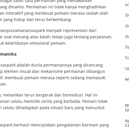
bagai salah satu permainan yang menawarkan
sc
ng dinamis. Permainan ini tidak hanya menghadirkan
n interaktif yang membuat pemain merasa seolah-olah
Sl
n yang hidup dan terus berkembang.
sl
joespizzamanassaspark menjadi representasi dari
sl
r soal menang atau kalah, tetapi juga tentang perjalanan,
k keterlibatan emosional pemain.
T
Dinamika
T
assaspark adalah dunia permainannya yang dirancang
U
tiap elemen visual dan mekanisme permainan dibangun
if, membuat pemain merasa seperti sedang memasuki
w
tan.
, melainkan terus bergerak dan berevolusi. Hal ini
nan selalu memiliki cerita yang berbeda. Pemain tidak
M
pi selalu dihadapkan pada situasi baru yang menuntut
Gr
A
ssaspark berhasil menciptakan pengalaman bermain yang
Ce