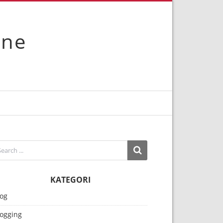
ine
KATEGORI
log
logging