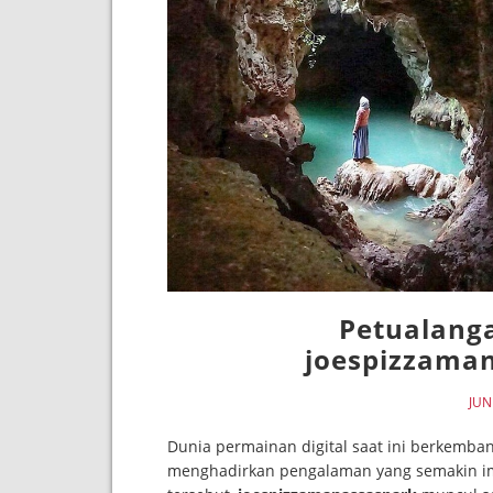
Petualang
joespizzaman
JUN
Dunia permainan digital saat ini berkemba
menghadirkan pengalaman yang semakin ime