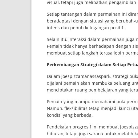
visual, tetapi juga melibatkan pengambilan
Setiap tantangan dalam permainan ini di
beradaptasi dengan situasi yang berubah-
intens dan penuh ketegangan positif.
Selain itu, interaksi dalam permainan jug
Pemain tidak hanya berhadapan dengan sis
membuat setiap langkah terasa lebih berm
Perkembangan Strategi dalam Setiap Petu
Dalam joespizzamanassaspark, strategi buka
dijalani pemain akan membuka peluang un
menciptakan ruang pembelajaran yang teru
Pemain yang mampu memahami pola permai
Namun, fleksibilitas tetap menjadi kunci 
kondisi yang berbeda.
Pendekatan progresif ini membuat joespiz
hiburan, tetapi juga sarana untuk melatih