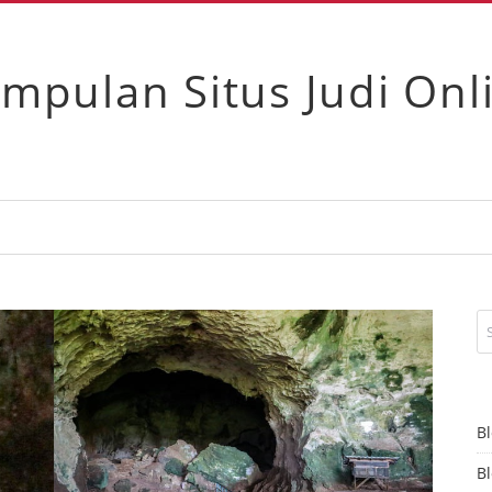
mpulan Situs Judi Onl
B
B