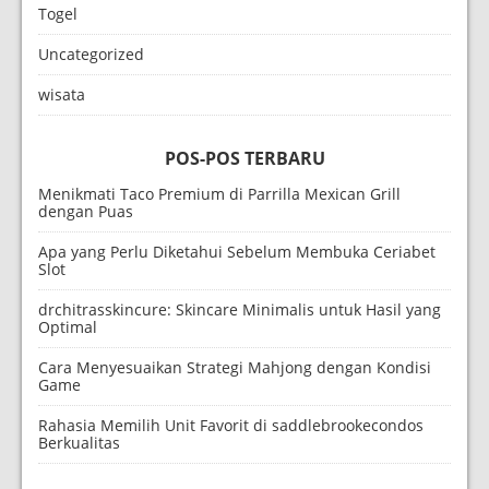
Togel
Uncategorized
wisata
POS-POS TERBARU
Menikmati Taco Premium di Parrilla Mexican Grill
dengan Puas
Apa yang Perlu Diketahui Sebelum Membuka Ceriabet
Slot
drchitrasskincure: Skincare Minimalis untuk Hasil yang
Optimal
Cara Menyesuaikan Strategi Mahjong dengan Kondisi
Game
Rahasia Memilih Unit Favorit di saddlebrookecondos
Berkualitas