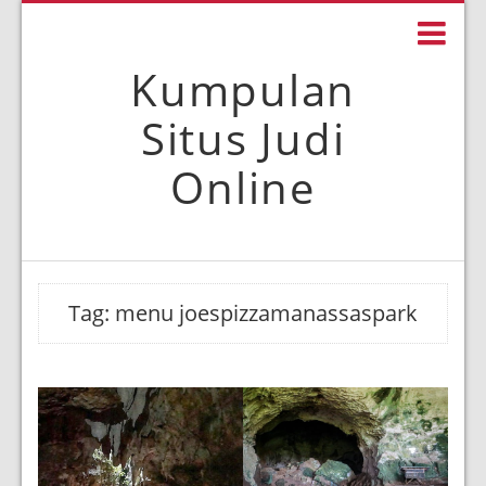
Kumpulan
Situs Judi
Online
Tag:
menu joespizzamanassaspark