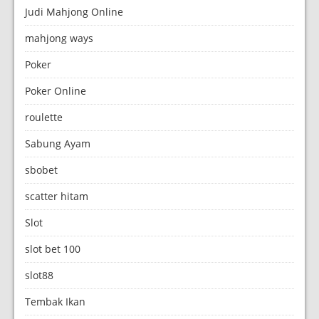
Judi Mahjong Online
mahjong ways
Poker
Poker Online
roulette
Sabung Ayam
sbobet
scatter hitam
Slot
slot bet 100
slot88
Tembak Ikan