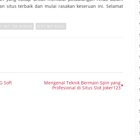
n situs terbaik dan mulai rasakan keseruan ini. Selamat
T BET 100 RUPIAH
SLOT BET KECIL
G Soft
Mengenal Teknik Bermain Spin yang
Profesional di Situs Slot Joker123