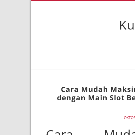
Ku
Cara Mudah Maks
dengan Main Slot Bet 
OKTOB
Cara Muda