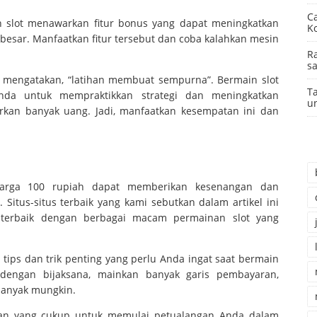
C
n slot menawarkan fitur bonus yang dapat meningkatkan
K
sar. Manfaatkan fitur tersebut dan coba kalahkan mesin
Ra
s
ah mengatakan, “latihan membuat sempurna”. Bermain slot
T
da untuk mempraktikkan strategi dan meningkatkan
u
kan banyak uang. Jadi, manfaatkan kesempatan ini dan
harga 100 rupiah dapat memberikan kesenangan dan
Situs-situs terbaik yang kami sebutkan dalam artikel ini
erbaik dengan berbagai macam permainan slot yang
tips dan trik penting yang perlu Anda ingat saat bermain
 dengan bijaksana, mainkan banyak garis pembayaran,
ebanyak mungkin.
uan yang cukup untuk memulai petualangan Anda dalam