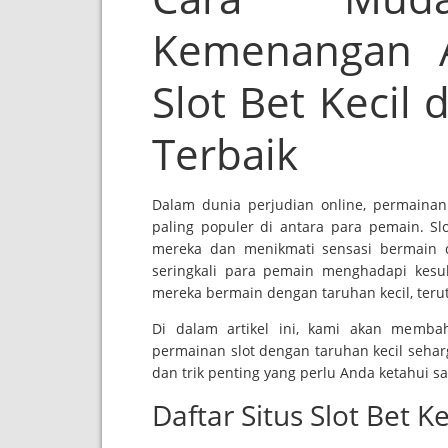
Kemenangan 
Slot Bet Kecil d
Terbaik
Dalam dunia perjudian online, permainan
paling populer di antara para pemain. 
mereka dan menikmati sensasi bermain d
seringkali para pemain menghadapi kes
mereka bermain dengan taruhan kecil, teru
Di dalam artikel ini, kami akan memba
permainan slot dengan taruhan kecil seha
dan trik penting yang perlu Anda ketahui sa
Daftar Situs Slot Bet K