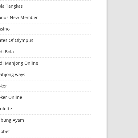
ola Tangkas
onus New Member
asino
ates Of Olympus
di Bola
udi Mahjong Online
ahjong ways
oker
oker Online
ulette
abung Ayam
bobet