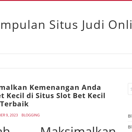
mpulan Situs Judi Onl
imalkan Kemenangan Anda
Kecil di Situs Slot Bet Kecil
Terbaik
ER 9, 2023
BLOGGING
B
h Maksimalkan
B