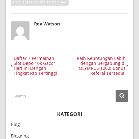
SLOT PULSA TANPA POTONGAN
Roy Watson
Daftar 7 Permainan
Raih Keuntungan Lebih
Slot Depo 10k Gacor
dengan Bergabung di
Hari Ini Dengan
OLYMPUS 1000: Bonus
Tingkat Rtp Tertinggi
Referal Tersedia!
KATEGORI
Blog
Blogging