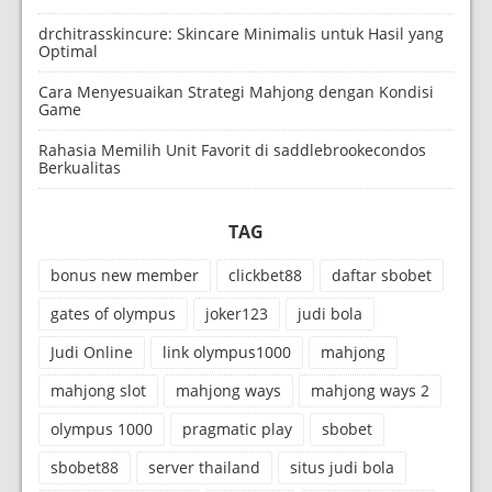
drchitrasskincure: Skincare Minimalis untuk Hasil yang
Optimal
Cara Menyesuaikan Strategi Mahjong dengan Kondisi
Game
Rahasia Memilih Unit Favorit di saddlebrookecondos
Berkualitas
TAG
bonus new member
clickbet88
daftar sbobet
gates of olympus
joker123
judi bola
Judi Online
link olympus1000
mahjong
mahjong slot
mahjong ways
mahjong ways 2
olympus 1000
pragmatic play
sbobet
sbobet88
server thailand
situs judi bola