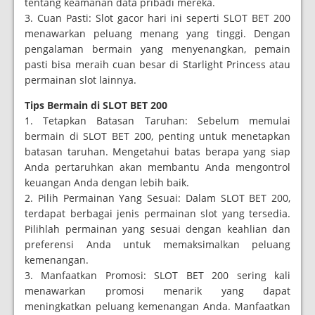
tentang keamanan data pribadi mereka.
3. Cuan Pasti: Slot gacor hari ini seperti SLOT BET 200
menawarkan peluang menang yang tinggi. Dengan
pengalaman bermain yang menyenangkan, pemain
pasti bisa meraih cuan besar di Starlight Princess atau
permainan slot lainnya.
Tips Bermain di SLOT BET 200
1. Tetapkan Batasan Taruhan: Sebelum memulai
bermain di SLOT BET 200, penting untuk menetapkan
batasan taruhan. Mengetahui batas berapa yang siap
Anda pertaruhkan akan membantu Anda mengontrol
keuangan Anda dengan lebih baik.
2. Pilih Permainan Yang Sesuai: Dalam SLOT BET 200,
terdapat berbagai jenis permainan slot yang tersedia.
Pilihlah permainan yang sesuai dengan keahlian dan
preferensi Anda untuk memaksimalkan peluang
kemenangan.
3. Manfaatkan Promosi: SLOT BET 200 sering kali
menawarkan promosi menarik yang dapat
meningkatkan peluang kemenangan Anda. Manfaatkan