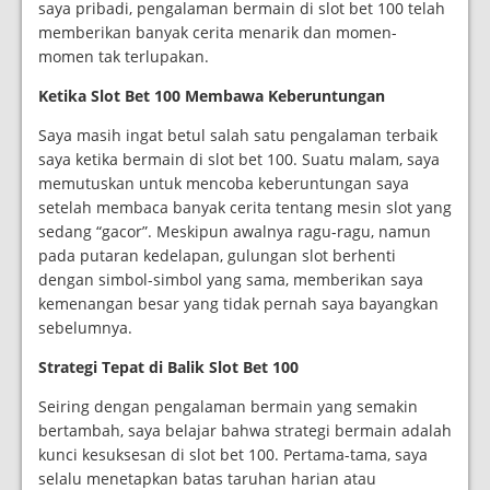
saya pribadi, pengalaman bermain di slot bet 100 telah
memberikan banyak cerita menarik dan momen-
momen tak terlupakan.
Ketika Slot Bet 100 Membawa Keberuntungan
Saya masih ingat betul salah satu pengalaman terbaik
saya ketika bermain di slot bet 100. Suatu malam, saya
memutuskan untuk mencoba keberuntungan saya
setelah membaca banyak cerita tentang mesin slot yang
sedang “gacor”. Meskipun awalnya ragu-ragu, namun
pada putaran kedelapan, gulungan slot berhenti
dengan simbol-simbol yang sama, memberikan saya
kemenangan besar yang tidak pernah saya bayangkan
sebelumnya.
Strategi Tepat di Balik Slot Bet 100
Seiring dengan pengalaman bermain yang semakin
bertambah, saya belajar bahwa strategi bermain adalah
kunci kesuksesan di slot bet 100. Pertama-tama, saya
selalu menetapkan batas taruhan harian atau