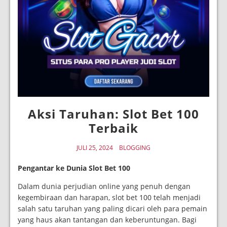
Aksi Taruhan: Slot Bet 100
Terbaik
JULI 25, 2024
BLOGGING
Pengantar ke Dunia Slot Bet 100
Dalam dunia perjudian online yang penuh dengan
kegembiraan dan harapan, slot bet 100 telah menjadi
salah satu taruhan yang paling dicari oleh para pemain
yang haus akan tantangan dan keberuntungan. Bagi