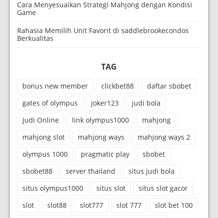
Cara Menyesuaikan Strategi Mahjong dengan Kondisi
Game
Rahasia Memilih Unit Favorit di saddlebrookecondos
Berkualitas
TAG
bonus new member
clickbet88
daftar sbobet
gates of olympus
joker123
judi bola
Judi Online
link olympus1000
mahjong
mahjong slot
mahjong ways
mahjong ways 2
olympus 1000
pragmatic play
sbobet
sbobet88
server thailand
situs judi bola
situs olympus1000
situs slot
situs slot gacor
slot
slot88
slot777
slot 777
slot bet 100