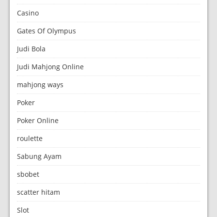
Casino
Gates Of Olympus
Judi Bola
Judi Mahjong Online
mahjong ways
Poker
Poker Online
roulette
Sabung Ayam
sbobet
scatter hitam
Slot