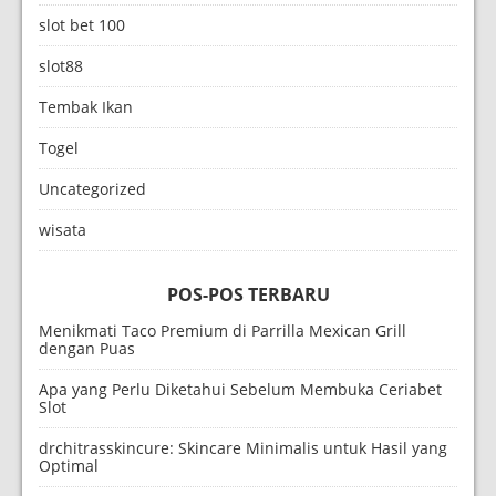
slot bet 100
slot88
Tembak Ikan
Togel
Uncategorized
wisata
POS-POS TERBARU
Menikmati Taco Premium di Parrilla Mexican Grill
dengan Puas
Apa yang Perlu Diketahui Sebelum Membuka Ceriabet
Slot
drchitrasskincure: Skincare Minimalis untuk Hasil yang
Optimal