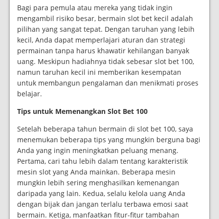
Bagi para pemula atau mereka yang tidak ingin
mengambil risiko besar, bermain slot bet kecil adalah
pilihan yang sangat tepat. Dengan taruhan yang lebih
kecil, Anda dapat memperlajari aturan dan strategi
permainan tanpa harus khawatir kehilangan banyak
uang. Meskipun hadiahnya tidak sebesar slot bet 100,
namun taruhan kecil ini memberikan kesempatan
untuk membangun pengalaman dan menikmati proses
belajar.
Tips untuk Memenangkan Slot Bet 100
Setelah beberapa tahun bermain di slot bet 100, saya
menemukan beberapa tips yang mungkin berguna bagi
Anda yang ingin meningkatkan peluang menang.
Pertama, cari tahu lebih dalam tentang karakteristik
mesin slot yang Anda mainkan. Beberapa mesin
mungkin lebih sering menghasilkan kemenangan
daripada yang lain. Kedua, selalu kelola uang Anda
dengan bijak dan jangan terlalu terbawa emosi saat
bermain. Ketiga, manfaatkan fitur-fitur tambahan