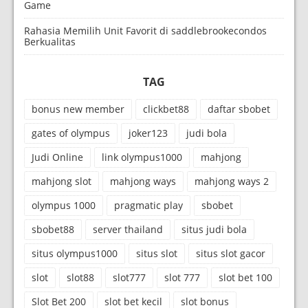
Game
Rahasia Memilih Unit Favorit di saddlebrookecondos
Berkualitas
TAG
bonus new member
clickbet88
daftar sbobet
gates of olympus
joker123
judi bola
Judi Online
link olympus1000
mahjong
mahjong slot
mahjong ways
mahjong ways 2
olympus 1000
pragmatic play
sbobet
sbobet88
server thailand
situs judi bola
situs olympus1000
situs slot
situs slot gacor
slot
slot88
slot777
slot 777
slot bet 100
Slot Bet 200
slot bet kecil
slot bonus