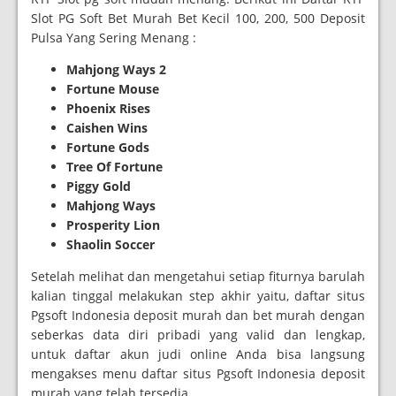
Slot PG Soft Bet Murah Bet Kecil 100, 200, 500 Deposit
Pulsa Yang Sering Menang :
Mahjong Ways 2
Fortune Mouse
Phoenix Rises
Caishen Wins
Fortune Gods
Tree Of Fortune
Piggy Gold
Mahjong Ways
Prosperity Lion
Shaolin Soccer
Setelah melihat dan mengetahui setiap fiturnya barulah
kalian tinggal melakukan step akhir yaitu, daftar situs
Pgsoft Indonesia deposit murah dan bet murah dengan
seberkas data diri pribadi yang valid dan lengkap,
untuk daftar akun judi online Anda bisa langsung
mengakses menu daftar situs Pgsoft Indonesia deposit
murah yang telah tersedia.