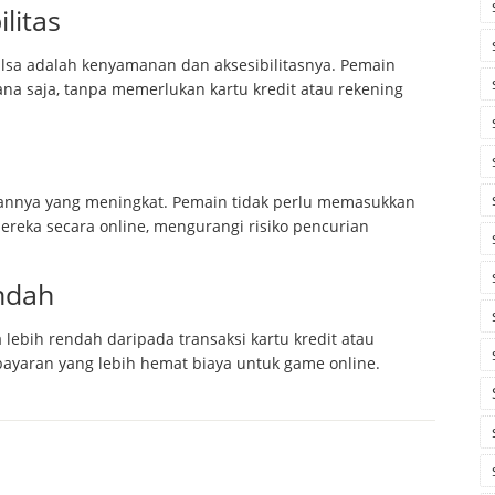
litas
ulsa adalah kenyamanan dan aksesibilitasnya. Pemain
a saja, tanpa memerlukan kartu kredit atau rekening
anannya yang meningkat. Pemain tidak perlu memasukkan
mereka secara online, mengurangi risiko pencurian
ndah
a lebih rendah daripada transaksi kartu kredit atau
ayaran yang lebih hemat biaya untuk game online.