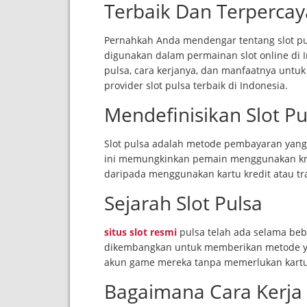
Terbaik Dan Terpercay
Pernahkah Anda mendengar tentang slot pu
digunakan dalam permainan slot online di In
pulsa, cara kerjanya, dan manfaatnya unt
provider slot pulsa terbaik di Indonesia.
Mendefinisikan Slot Pu
Slot pulsa adalah metode pembayaran yang 
ini memungkinkan pemain menggunakan kr
daripada menggunakan kartu kredit atau tr
Sejarah Slot Pulsa
situs slot resmi
pulsa telah ada selama beb
dikembangkan untuk memberikan metode y
akun game mereka tanpa memerlukan kartu 
Bagaimana Cara Kerja 