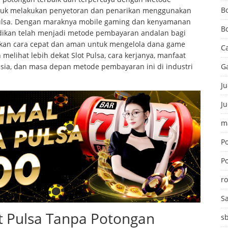
B
uk melakukan penyetoran dan penarikan menggunakan
 pulsa. Dengan maraknya mobile gaming dan kenyamanan
B
dikan telah menjadi metode pembayaran andalan bagi
nkan cara cepat dan aman untuk mengelola dana game
C
an melihat lebih dekat Slot Pulsa, cara kerjanya, manfaat
sia, dan masa depan metode pembayaran ini di industri
G
Ju
J
m
P
P
ro
S
it Pulsa Tanpa Potongan
s