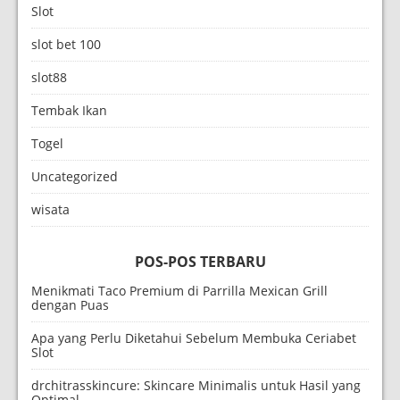
Slot
slot bet 100
slot88
Tembak Ikan
Togel
Uncategorized
wisata
POS-POS TERBARU
Menikmati Taco Premium di Parrilla Mexican Grill
dengan Puas
Apa yang Perlu Diketahui Sebelum Membuka Ceriabet
Slot
drchitrasskincure: Skincare Minimalis untuk Hasil yang
Optimal