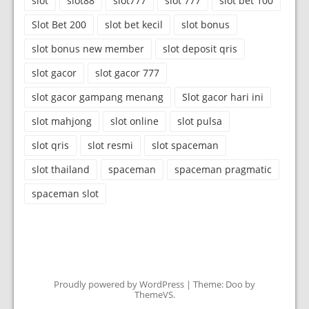
slot
slot88
slot777
slot 777
slot bet 100
Slot Bet 200
slot bet kecil
slot bonus
slot bonus new member
slot deposit qris
slot gacor
slot gacor 777
slot gacor gampang menang
Slot gacor hari ini
slot mahjong
slot online
slot pulsa
slot qris
slot resmi
slot spaceman
slot thailand
spaceman
spaceman pragmatic
spaceman slot
Proudly powered by WordPress
|
Theme: Doo by
ThemeVS
.