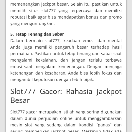
memenangkan jackpot besar. Selain itu, pastikan untuk
memilih situs slot777 yang terpercaya dan memiliki
reputasi baik agar bisa mendapatkan bonus dan promo
yang menguntungkan.
5. Tetap Tenang dan Sabar
Dalam bermain slot777, keadaan emosi dan mental
Anda juga memiliki pengaruh besar terhadap hasil
permainan. Pastikan untuk tetap tenang dan sabar saat
mengalami kekalahan, dan jangan terlalu terbawa
emosi saat mengalami kemenangan. Dengan menjaga
ketenangan dan kesabaran, Anda bisa lebih fokus dan
mengambil keputusan dengan lebih bijak.
Slot777 Gacor: Rahasia Jackpot
Besar
Slot777 gacor merupakan istilah yang sering digunakan
dalam dunia perjudian online untuk menggambarkan
mesin slot yang sedang dalam kondisi “panas” dan
sering memberikan jackpot besar. Meskipun tidak ada