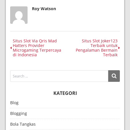
Roy Watson
Situs Slot Via Qris Mad
Situs Slot Joker123
Hatters Provider
Terbaik untuk
Microgaming Terpercaya
Pengalaman Bermain
di Indonesia
Terbaik
KATEGORI
Blog
Blogging
Bola Tangkas