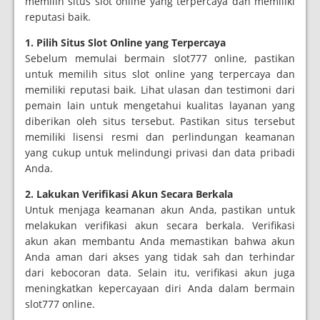
memilih situs slot online yang terpercaya dan memiliki
reputasi baik.
1. Pilih Situs Slot Online yang Terpercaya
Sebelum memulai bermain slot777 online, pastikan
untuk memilih situs slot online yang terpercaya dan
memiliki reputasi baik. Lihat ulasan dan testimoni dari
pemain lain untuk mengetahui kualitas layanan yang
diberikan oleh situs tersebut. Pastikan situs tersebut
memiliki lisensi resmi dan perlindungan keamanan
yang cukup untuk melindungi privasi dan data pribadi
Anda.
2. Lakukan Verifikasi Akun Secara Berkala
Untuk menjaga keamanan akun Anda, pastikan untuk
melakukan verifikasi akun secara berkala. Verifikasi
akun akan membantu Anda memastikan bahwa akun
Anda aman dari akses yang tidak sah dan terhindar
dari kebocoran data. Selain itu, verifikasi akun juga
meningkatkan kepercayaan diri Anda dalam bermain
slot777 online.