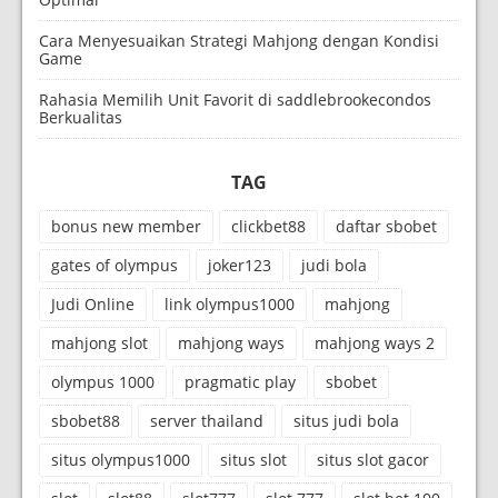
Cara Menyesuaikan Strategi Mahjong dengan Kondisi
Game
Rahasia Memilih Unit Favorit di saddlebrookecondos
Berkualitas
TAG
bonus new member
clickbet88
daftar sbobet
gates of olympus
joker123
judi bola
Judi Online
link olympus1000
mahjong
mahjong slot
mahjong ways
mahjong ways 2
olympus 1000
pragmatic play
sbobet
sbobet88
server thailand
situs judi bola
situs olympus1000
situs slot
situs slot gacor