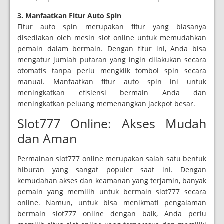
3. Manfaatkan Fitur Auto Spin
Fitur auto spin merupakan fitur yang biasanya
disediakan oleh mesin slot online untuk memudahkan
pemain dalam bermain. Dengan fitur ini, Anda bisa
mengatur jumlah putaran yang ingin dilakukan secara
otomatis tanpa perlu mengklik tombol spin secara
manual. Manfaatkan fitur auto spin ini untuk
meningkatkan efisiensi bermain Anda dan
meningkatkan peluang memenangkan jackpot besar.
Slot777 Online: Akses Mudah
dan Aman
Permainan slot777 online merupakan salah satu bentuk
hiburan yang sangat populer saat ini. Dengan
kemudahan akses dan keamanan yang terjamin, banyak
pemain yang memilih untuk bermain slot777 secara
online. Namun, untuk bisa menikmati pengalaman
bermain slot777 online dengan baik, Anda perlu