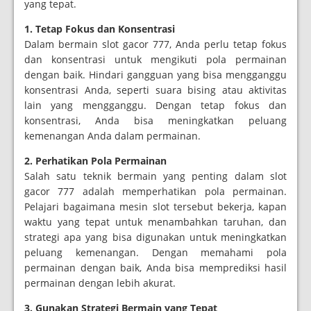
yang tepat.
1. Tetap Fokus dan Konsentrasi
Dalam bermain slot gacor 777, Anda perlu tetap fokus
dan konsentrasi untuk mengikuti pola permainan
dengan baik. Hindari gangguan yang bisa mengganggu
konsentrasi Anda, seperti suara bising atau aktivitas
lain yang mengganggu. Dengan tetap fokus dan
konsentrasi, Anda bisa meningkatkan peluang
kemenangan Anda dalam permainan.
2. Perhatikan Pola Permainan
Salah satu teknik bermain yang penting dalam slot
gacor 777 adalah memperhatikan pola permainan.
Pelajari bagaimana mesin slot tersebut bekerja, kapan
waktu yang tepat untuk menambahkan taruhan, dan
strategi apa yang bisa digunakan untuk meningkatkan
peluang kemenangan. Dengan memahami pola
permainan dengan baik, Anda bisa memprediksi hasil
permainan dengan lebih akurat.
3. Gunakan Strategi Bermain yang Tepat