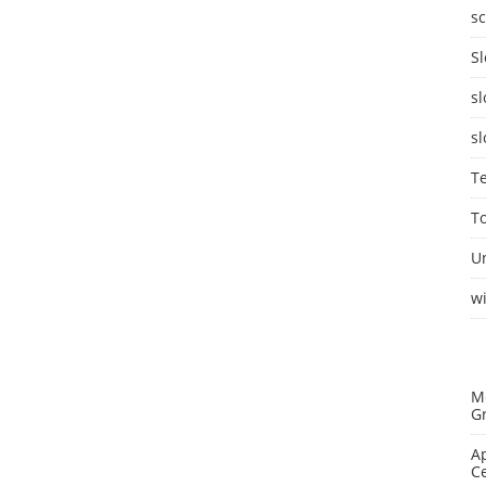
sc
Sl
sl
sl
T
T
U
w
M
Gr
A
Ce