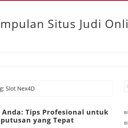
mpulan Situs Judi Onl
g:
Slot Nex4D
 Anda: Tips Profesional untuk
B
putusan yang Tepat
B