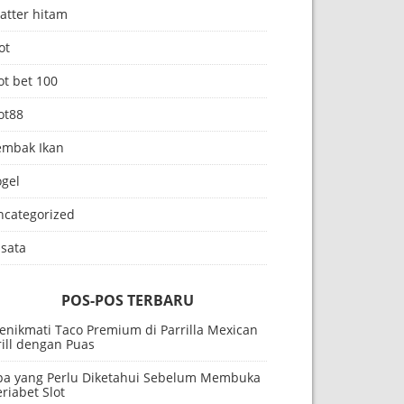
atter hitam
ot
ot bet 100
ot88
embak Ikan
ogel
ncategorized
isata
POS-POS TERBARU
enikmati Taco Premium di Parrilla Mexican
ill dengan Puas
pa yang Perlu Diketahui Sebelum Membuka
riabet Slot