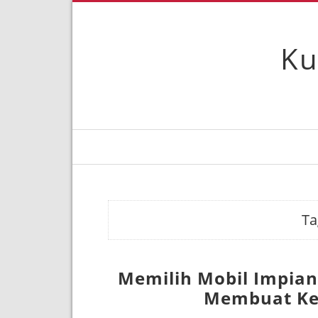
Ku
Ta
Memilih Mobil Impian
Membuat Ke