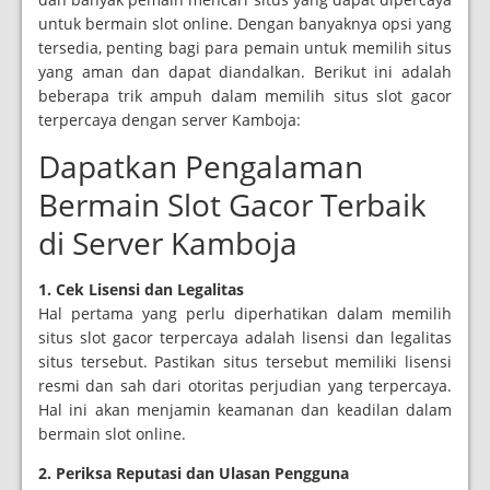
untuk bermain slot online. Dengan banyaknya opsi yang
tersedia, penting bagi para pemain untuk memilih situs
yang aman dan dapat diandalkan. Berikut ini adalah
beberapa trik ampuh dalam memilih situs slot gacor
terpercaya dengan server Kamboja:
Dapatkan Pengalaman
Bermain Slot Gacor Terbaik
di Server Kamboja
1. Cek Lisensi dan Legalitas
Hal pertama yang perlu diperhatikan dalam memilih
situs slot gacor terpercaya adalah lisensi dan legalitas
situs tersebut. Pastikan situs tersebut memiliki lisensi
resmi dan sah dari otoritas perjudian yang terpercaya.
Hal ini akan menjamin keamanan dan keadilan dalam
bermain slot online.
2. Periksa Reputasi dan Ulasan Pengguna