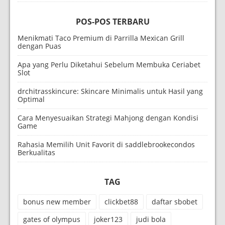
POS-POS TERBARU
Menikmati Taco Premium di Parrilla Mexican Grill
dengan Puas
Apa yang Perlu Diketahui Sebelum Membuka Ceriabet
Slot
drchitrasskincure: Skincare Minimalis untuk Hasil yang
Optimal
Cara Menyesuaikan Strategi Mahjong dengan Kondisi
Game
Rahasia Memilih Unit Favorit di saddlebrookecondos
Berkualitas
TAG
bonus new member
clickbet88
daftar sbobet
gates of olympus
joker123
judi bola