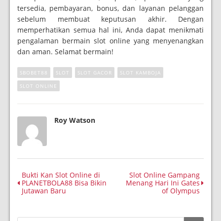
tersedia, pembayaran, bonus, dan layanan pelanggan
sebelum membuat keputusan akhir. Dengan
memperhatikan semua hal ini, Anda dapat menikmati
pengalaman bermain slot online yang menyenangkan
dan aman. Selamat bermain!
SBOBET88
SLOT
SLOT GACOR
SLOT KAMBOJA
SLOT ONLINE
Roy Watson
Bukti Kan Slot Online di
Slot Online Gampang
PLANETBOLA88 Bisa Bikin
Menang Hari Ini Gates
Jutawan Baru
of Olympus