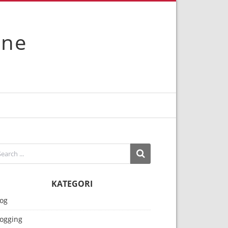
ine
KATEGORI
log
logging