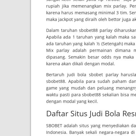
rupiah jika memenangkan mix parlay. Pe
karena harus memasang minimal 3 tim. Sem
maka jackpot yang diraih oleh bettor juga 
Dalam taruhan sbobet88 parlay diharuska
Apabila ada 1 taruhan yang kalah maka sa
ada taruhan yang kalah ½ (Setengah) maka
Mix parlay adalah permainan dimana m
dipasang. Semakin besar odds nya maka 
karena akan dikali dengan modal.
Bertaruh judi bola sbobet parlay harus
sbobet88. Apabila para sudah paham dan 
game yang mudah dan peluang menangnya b
waktu pasti para sbobet88 sekalian bisa 
dengan modal yang kecil.
Daftar Situs Judi Bola R
SBOBET adalah situs yang menyediakan dan 
Indonesia. Banyak sekali negara-negara di