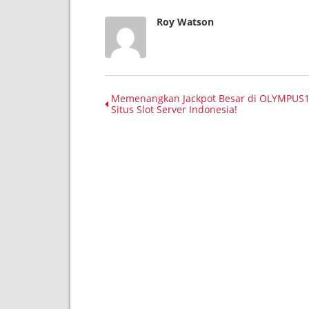
Roy Watson
Memenangkan Jackpot Besar di OLYMPUS
Situs Slot Server Indonesia!