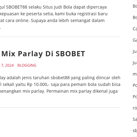
B
ul SBOBET88 selaku Situs Judi Bola dapat dipercaya
kepuasan ke peserta setia, kami buka registrasi baru
B
wat cara online. Supaya anda lebih semangat dalam
…
C
G
 Mix Parlay Di SBOBET
Ju
J
 7, 2024
BLOGGING
m
ay adalah jenis taruhan sbobet88 yang paling diincar oleh
 sekali yaitu Rp 10.000,- saja para pemain bola sudah bisa
P
enangkan mix parlay. Permainan mix parlay dikenal juga
P
ro
S
s