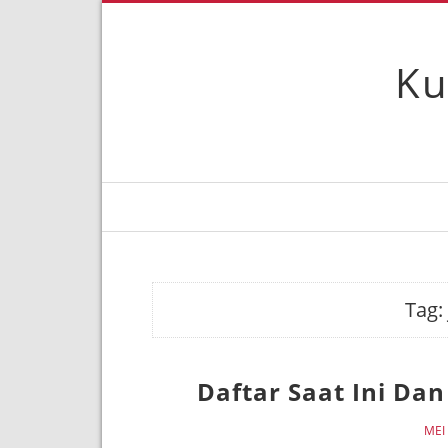
Ku
Tag:
Daftar Saat Ini D
MEI 