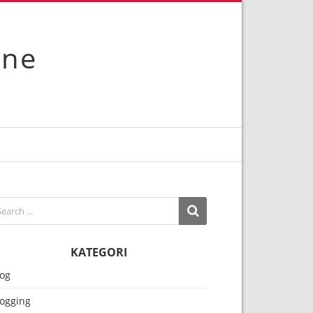
ine
KATEGORI
log
logging