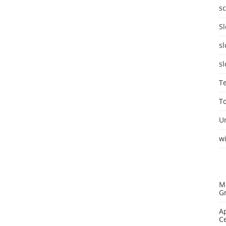
sc
Sl
sl
sl
T
T
U
w
M
Gr
A
Ce