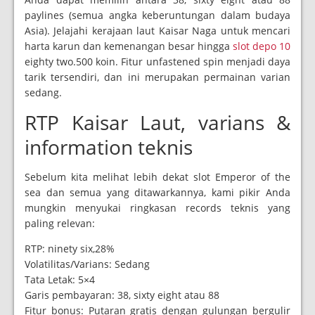
paylines (semua angka keberuntungan dalam budaya
Asia). Jelajahi kerajaan laut Kaisar Naga untuk mencari
harta karun dan kemenangan besar hingga
slot depo 10
eighty two.500 koin. Fitur unfastened spin menjadi daya
tarik tersendiri, dan ini merupakan permainan varian
sedang.
RTP Kaisar Laut, varians &
information teknis
Sebelum kita melihat lebih dekat slot Emperor of the
sea dan semua yang ditawarkannya, kami pikir Anda
mungkin menyukai ringkasan records teknis yang
paling relevan:
RTP: ninety six,28%
Volatilitas/Varians: Sedang
Tata Letak: 5×4
Garis pembayaran: 38, sixty eight atau 88
Fitur bonus: Putaran gratis dengan gulungan bergulir