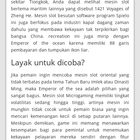
sekitar Tiongkok, Anda dapat melihat mesin slot
bertema maritim lainnya yang disebut 1421 Voyages of
Zheng He. Mesin slot besutan software program Spielo
ini juga berfokus pada industri kapal dagang zaman
dahulu yang membawa kekayaan tak terpikirkan bagi
bangsa China. recreation ini juga mirip dengan
Emperor of the ocean karena memiliki 88 garis
pembayaran dan tumpukan ikon liar.
Layak untuk dicoba?
Jika pemain ingin mencoba mesin slot oriental yang
tidak terbatas pada tema Tahun Baru Imlek atau Dinasti
Ming, maka Emperor of the sea adalah pilihan yang
sangat bagus. Mesin slot Microgaming memiliki tingkat
volatilitas sedang hingga tinggi, artinya mesin ini
mungkin tidak cocok untuk pemain biasa yang ingin
mencari kemenangan kecil di setiap putaran lainnya.
Meskipun demikian, game ini memang menawarkan
kesempatan bagi para pemintal untuk menemukan
kekayaan pelayaran mereka sendiri dengan fitur