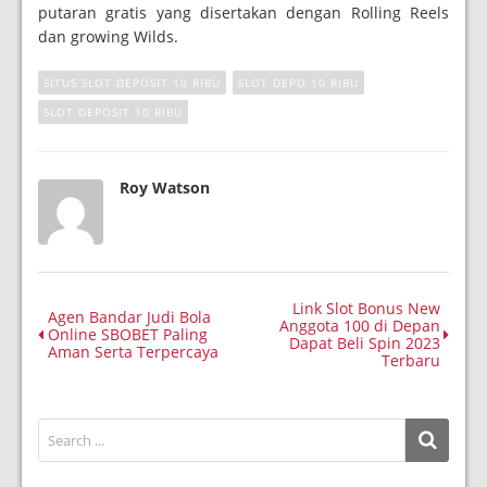
putaran gratis yang disertakan dengan Rolling Reels
dan growing Wilds.
SITUS SLOT DEPOSIT 10 RIBU
SLOT DEPO 10 RIBU
SLOT DEPOSIT 10 RIBU
Roy Watson
Link Slot Bonus New
Agen Bandar Judi Bola
Anggota 100 di Depan
Online SBOBET Paling
Dapat Beli Spin 2023
Aman Serta Terpercaya
Terbaru