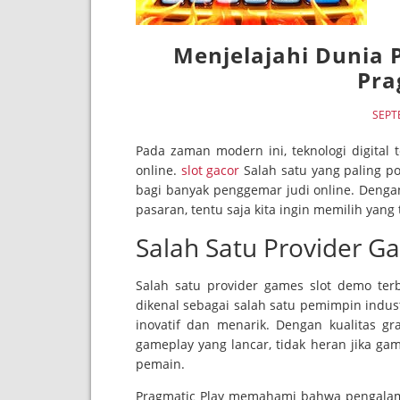
Menjelajahi Dunia P
Pra
SEPT
Pada zaman modern ini, teknologi digital
online.
slot gacor
Salah satu yang paling po
bagi banyak penggemar judi online. Dengan
pasaran, tentu saja kita ingin memilih yang 
Salah Satu Provider G
Salah satu provider games slot demo terba
dikenal sebagai salah satu pemimpin indus
inovatif dan menarik. Dengan kualitas gr
gameplay yang lancar, tidak heran jika gam
pemain.
Pragmatic Play memahami bahwa pengalam