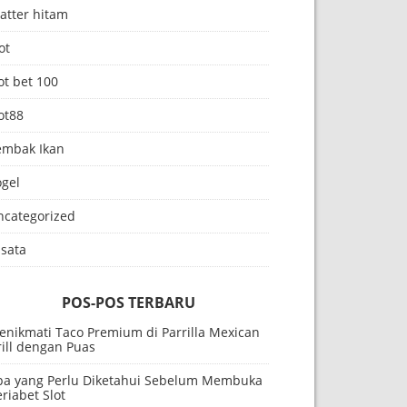
atter hitam
ot
ot bet 100
ot88
embak Ikan
ogel
ncategorized
isata
POS-POS TERBARU
enikmati Taco Premium di Parrilla Mexican
ill dengan Puas
pa yang Perlu Diketahui Sebelum Membuka
riabet Slot