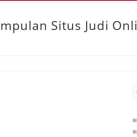
mpulan Situs Judi Onl
B
B