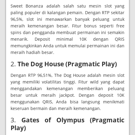
Sweet Bonanza adalah salah satu mesin slot yang
paling populer di kalangan pemain. Dengan RTP sekitar
96,5%, slot ini menawarkan banyak peluang untuk
meraih kemenangan besar. Fitur bonus seperti free
spins dan pengganda membuat permainan ini semakin
menarik. Deposit minimal 10K dengan QRIS
memungkinkan Anda untuk memulai permainan ini dan
meraih hadiah besar.
2.
The Dog House (Pragmatic Play)
Dengan RTP 96,51%, The Dog House adalah mesin slot
yang memiliki volatilitas tinggi. Fitur wild yang dapat
menggandakan kemenangan memberikan peluang
besar untuk meraih jackpot. Dengan deposit 10K
menggunakan QRIS, Anda bisa langsung menikmati
keseruan bermain dan meraih kemenangan.
3.
Gates of Olympus (Pragmatic
Play)