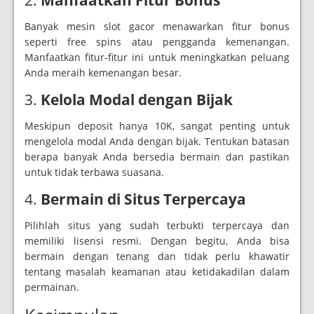
2.
Manfaatkan Fitur Bonus
Banyak mesin slot gacor menawarkan fitur bonus
seperti free spins atau pengganda kemenangan.
Manfaatkan fitur-fitur ini untuk meningkatkan peluang
Anda meraih kemenangan besar.
3.
Kelola Modal dengan Bijak
Meskipun deposit hanya 10K, sangat penting untuk
mengelola modal Anda dengan bijak. Tentukan batasan
berapa banyak Anda bersedia bermain dan pastikan
untuk tidak terbawa suasana.
4.
Bermain di Situs Terpercaya
Pilihlah situs yang sudah terbukti terpercaya dan
memiliki lisensi resmi. Dengan begitu, Anda bisa
bermain dengan tenang dan tidak perlu khawatir
tentang masalah keamanan atau ketidakadilan dalam
permainan.