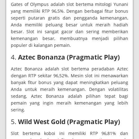
Gates of Olympus adalah slot bertema mitologi Yunani
yang memiliki RTP 96,5%. Dengan berbagai fitur bonus
seperti putaran gratis dan pengganda kemenangan,
Anda memiliki peluang besar untuk meraih hadiah
besar. Slot ini sangat gacor dan sering memberikan
kemenangan besar, membuatnya menjadi pilihan
populer di kalangan pemain.
4.
Aztec Bonanza (Pragmatic Play)
Aztec Bonanza adalah slot bertema peradaban Aztec
dengan RTP sekitar 96,52%. Mesin slot ini menawarkan
banyak fitur bonus yang dapat meningkatkan peluang
Anda untuk meraih kemenangan. Dengan volatilitas
sedang, Aztec Bonanza adalah pilihan tepat bagi
pemain yang ingin meraih kemenangan yang lebih
sering.
5.
Wild West Gold (Pragmatic Play)
Slot bertema koboi ini memiliki RTP 96,81% dan