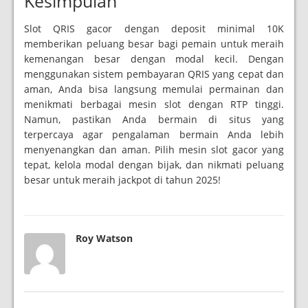
Kesimpulan
Slot QRIS gacor dengan deposit minimal 10K
memberikan peluang besar bagi pemain untuk meraih
kemenangan besar dengan modal kecil. Dengan
menggunakan sistem pembayaran QRIS yang cepat dan
aman, Anda bisa langsung memulai permainan dan
menikmati berbagai mesin slot dengan RTP tinggi.
Namun, pastikan Anda bermain di situs yang
terpercaya agar pengalaman bermain Anda lebih
menyenangkan dan aman. Pilih mesin slot gacor yang
tepat, kelola modal dengan bijak, dan nikmati peluang
besar untuk meraih jackpot di tahun 2025!
Roy Watson