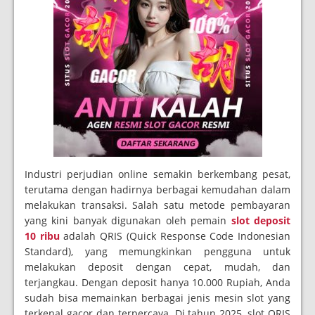
Industri perjudian online semakin berkembang pesat,
terutama dengan hadirnya berbagai kemudahan dalam
melakukan transaksi. Salah satu metode pembayaran
yang kini banyak digunakan oleh pemain
slot deposit
10 ribu
adalah QRIS (Quick Response Code Indonesian
Standard), yang memungkinkan pengguna untuk
melakukan deposit dengan cepat, mudah, dan
terjangkau. Dengan deposit hanya 10.000 Rupiah, Anda
sudah bisa memainkan berbagai jenis mesin slot yang
terkenal gacor dan terpercaya. Di tahun 2025, slot QRIS