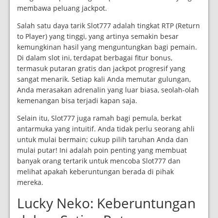
membawa peluang jackpot.
Salah satu daya tarik Slot777 adalah tingkat RTP (Return
to Player) yang tinggi, yang artinya semakin besar
kemungkinan hasil yang menguntungkan bagi pemain.
Di dalam slot ini, terdapat berbagai fitur bonus,
termasuk putaran gratis dan jackpot progresif yang
sangat menarik. Setiap kali Anda memutar gulungan,
Anda merasakan adrenalin yang luar biasa, seolah-olah
kemenangan bisa terjadi kapan saja.
Selain itu, Slot777 juga ramah bagi pemula, berkat
antarmuka yang intuitif. Anda tidak perlu seorang ahli
untuk mulai bermain; cukup pilih taruhan Anda dan
mulai putar! Ini adalah poin penting yang membuat
banyak orang tertarik untuk mencoba Slot777 dan
melihat apakah keberuntungan berada di pihak
mereka.
Lucky Neko: Keberuntungan