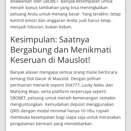
ditawarkan oleh SBOBET. Banyak kesempatan untuk
meraih bonus tambahan yang bisa meningkatkan
peluang Anda untuk menang besar. Yang terakhir, tetap
kontrol emosi dan anggaran Anda; judi harus tetap
menjadi hiburan, bukan beban.
Kesimpulan: Saatnya
Bergabung dan Menikmati
Keseruan di Mauslot!
Banyak alasan mengapa semua orang mulai berbicara
tentang Slot Gacor di Mauslot. Dengan pilihan
permainan menarik seperti Slot777, Lucky Neko, dan
Mahjong Ways, serta platform terpercaya seperti
SBOBET, peluang untuk meraih kemenangan semakin
menguntungkan. Kemudahan deposit menggunakan
QRIS dengan modal minimal hanya 10 ribu rupiah
membuka kesempatan bagi siapa saja untuk merasakan
pengalaman bermain yang mendebarkan.