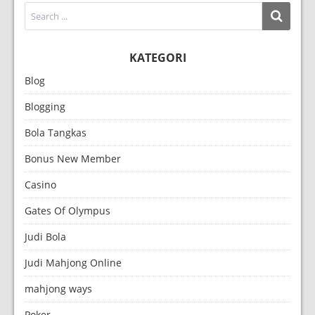
KATEGORI
Blog
Blogging
Bola Tangkas
Bonus New Member
Casino
Gates Of Olympus
Judi Bola
Judi Mahjong Online
mahjong ways
Poker