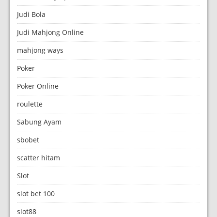
Judi Bola
Judi Mahjong Online
mahjong ways
Poker
Poker Online
roulette
Sabung Ayam
sbobet
scatter hitam
Slot
slot bet 100
slot88