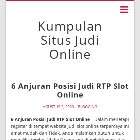
Kumpulan
Situs Judi
Online
6 Anjuran Posisi Judi RTP Slot
Online
AGUSTUS 2, 2023
BLOGGING
6 Anjuran Posisi Judi RTP Slot Online
– Dalam menetapi
register di tempat website judi slot online terpercaya ini
amat mudah dan Tidak. Anda melainkan butuh untuk
mengklik tombol “daftar” yang ada di pojok kanan atas,