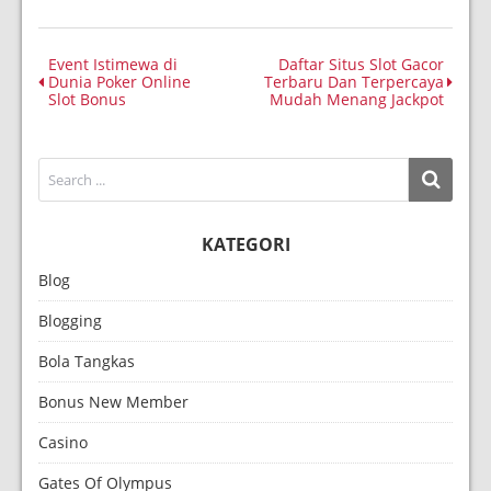
Event Istimewa di
Daftar Situs Slot Gacor
Dunia Poker Online
Terbaru Dan Terpercaya
Slot Bonus
Mudah Menang Jackpot
KATEGORI
Blog
Blogging
Bola Tangkas
Bonus New Member
Casino
Gates Of Olympus