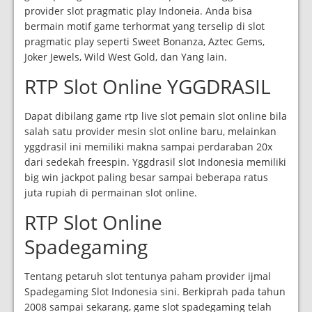
provider slot pragmatic play Indoneia. Anda bisa
bermain motif game terhormat yang terselip di slot
pragmatic play seperti Sweet Bonanza, Aztec Gems,
Joker Jewels, Wild West Gold, dan Yang lain.
RTP Slot Online YGGDRASIL
Dapat dibilang game rtp live slot pemain slot online bila
salah satu provider mesin slot online baru, melainkan
yggdrasil ini memiliki makna sampai perdaraban 20x
dari sedekah freespin. Yggdrasil slot Indonesia memiliki
big win jackpot paling besar sampai beberapa ratus
juta rupiah di permainan slot online.
RTP Slot Online
Spadegaming
Tentang petaruh slot tentunya paham provider ijmal
Spadegaming Slot Indonesia sini. Berkiprah pada tahun
2008 sampai sekarang, game slot spadegaming telah