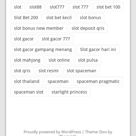
slot
slot88
slot777
slot 777
slot bet 100
Slot Bet 200
slot bet kecil
slot bonus
slot bonus new member
slot deposit qris
slot gacor
slot gacor 777
slot gacor gampang menang
Slot gacor hari ini
slot mahjong
slot online
slot pulsa
slot qris
slot resmi
slot spaceman
slot thailand
spaceman
spaceman pragmatic
spaceman slot
starlight princess
Proudly powered by WordPress
|
Theme: Doo by