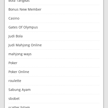
Bola Tangkas
Bonus New Member
Casino
Gates Of Olympus
Judi Bola
Judi Mahjong Online
mahjong ways
Poker
Poker Online
roulette
Sabung Ayam
sbobet
scatter hitam