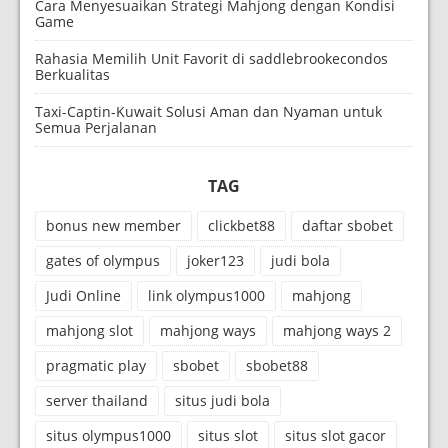
Cara Menyesuaikan Strategi Mahjong dengan Kondisi
Game
Rahasia Memilih Unit Favorit di saddlebrookecondos
Berkualitas
Taxi-Captin-Kuwait Solusi Aman dan Nyaman untuk
Semua Perjalanan
TAG
bonus new member
clickbet88
daftar sbobet
gates of olympus
joker123
judi bola
Judi Online
link olympus1000
mahjong
mahjong slot
mahjong ways
mahjong ways 2
pragmatic play
sbobet
sbobet88
server thailand
situs judi bola
situs olympus1000
situs slot
situs slot gacor