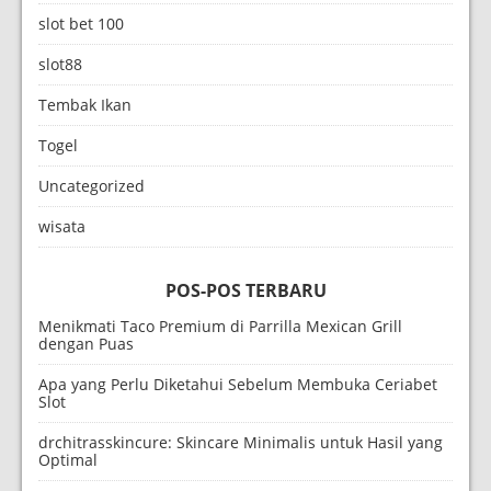
slot bet 100
slot88
Tembak Ikan
Togel
Uncategorized
wisata
POS-POS TERBARU
Menikmati Taco Premium di Parrilla Mexican Grill
dengan Puas
Apa yang Perlu Diketahui Sebelum Membuka Ceriabet
Slot
drchitrasskincure: Skincare Minimalis untuk Hasil yang
Optimal