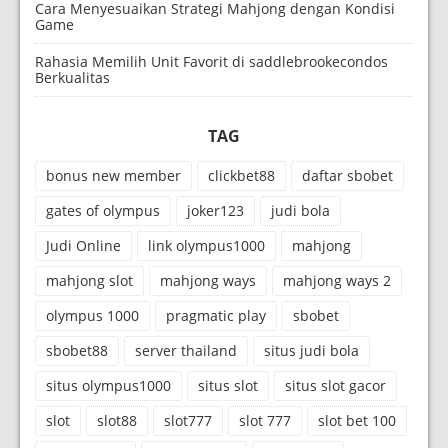
Cara Menyesuaikan Strategi Mahjong dengan Kondisi
Game
Rahasia Memilih Unit Favorit di saddlebrookecondos
Berkualitas
TAG
bonus new member
clickbet88
daftar sbobet
gates of olympus
joker123
judi bola
Judi Online
link olympus1000
mahjong
mahjong slot
mahjong ways
mahjong ways 2
olympus 1000
pragmatic play
sbobet
sbobet88
server thailand
situs judi bola
situs olympus1000
situs slot
situs slot gacor
slot
slot88
slot777
slot 777
slot bet 100