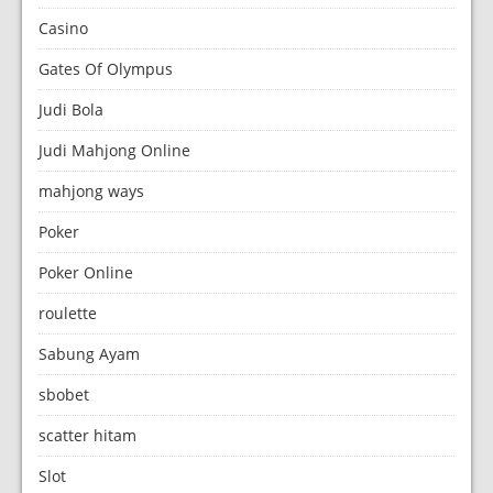
Casino
Gates Of Olympus
Judi Bola
Judi Mahjong Online
mahjong ways
Poker
Poker Online
roulette
Sabung Ayam
sbobet
scatter hitam
Slot