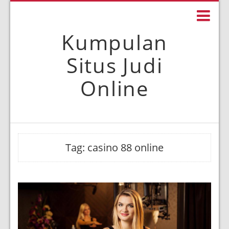
Kumpulan
Situs Judi
Online
Tag:
casino 88 online