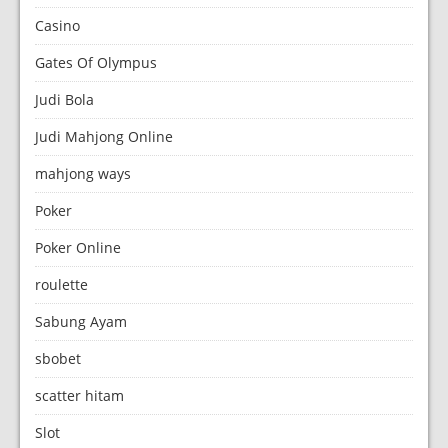
Casino
Gates Of Olympus
Judi Bola
Judi Mahjong Online
mahjong ways
Poker
Poker Online
roulette
Sabung Ayam
sbobet
scatter hitam
Slot