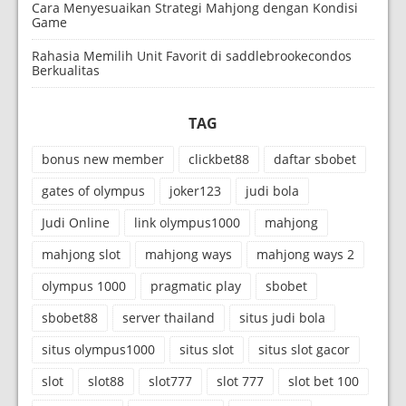
Cara Menyesuaikan Strategi Mahjong dengan Kondisi
Game
Rahasia Memilih Unit Favorit di saddlebrookecondos
Berkualitas
TAG
bonus new member
clickbet88
daftar sbobet
gates of olympus
joker123
judi bola
Judi Online
link olympus1000
mahjong
mahjong slot
mahjong ways
mahjong ways 2
olympus 1000
pragmatic play
sbobet
sbobet88
server thailand
situs judi bola
situs olympus1000
situs slot
situs slot gacor
slot
slot88
slot777
slot 777
slot bet 100