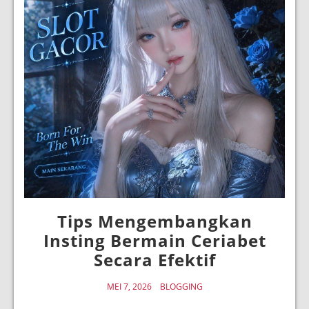
Tips Mengembangkan
Insting Bermain Ceriabet
Secara Efektif
MEI 7, 2026
BLOGGING