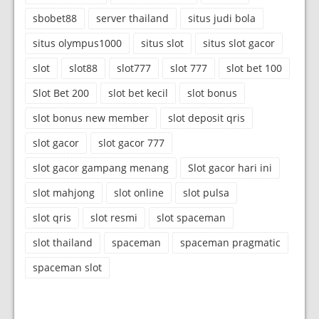
sbobet88
server thailand
situs judi bola
situs olympus1000
situs slot
situs slot gacor
slot
slot88
slot777
slot 777
slot bet 100
Slot Bet 200
slot bet kecil
slot bonus
slot bonus new member
slot deposit qris
slot gacor
slot gacor 777
slot gacor gampang menang
Slot gacor hari ini
slot mahjong
slot online
slot pulsa
slot qris
slot resmi
slot spaceman
slot thailand
spaceman
spaceman pragmatic
spaceman slot