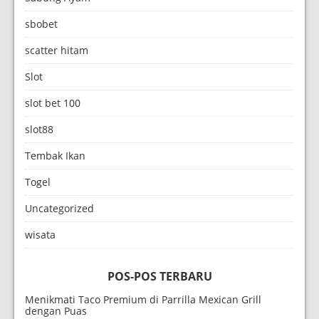
sbobet
scatter hitam
Slot
slot bet 100
slot88
Tembak Ikan
Togel
Uncategorized
wisata
POS-POS TERBARU
Menikmati Taco Premium di Parrilla Mexican Grill
dengan Puas