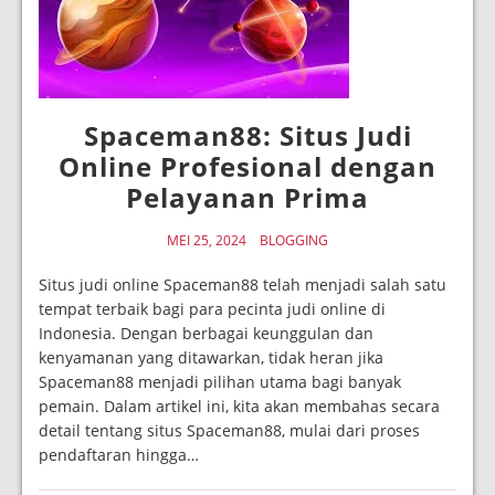
Spaceman88: Situs Judi
Online Profesional dengan
Pelayanan Prima
MEI 25, 2024
BLOGGING
Situs judi online Spaceman88 telah menjadi salah satu
tempat terbaik bagi para pecinta judi online di
Indonesia. Dengan berbagai keunggulan dan
kenyamanan yang ditawarkan, tidak heran jika
Spaceman88 menjadi pilihan utama bagi banyak
pemain. Dalam artikel ini, kita akan membahas secara
detail tentang situs Spaceman88, mulai dari proses
pendaftaran hingga…