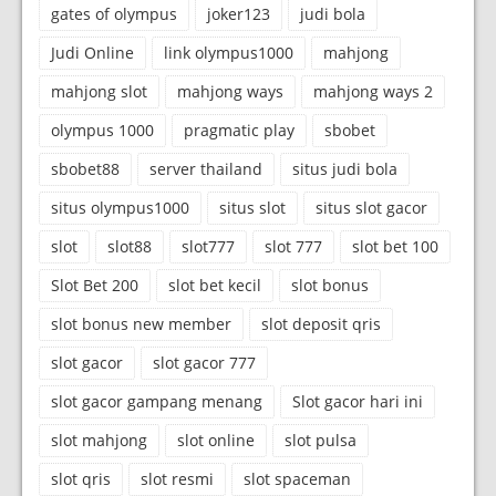
gates of olympus
joker123
judi bola
Judi Online
link olympus1000
mahjong
mahjong slot
mahjong ways
mahjong ways 2
olympus 1000
pragmatic play
sbobet
sbobet88
server thailand
situs judi bola
situs olympus1000
situs slot
situs slot gacor
slot
slot88
slot777
slot 777
slot bet 100
Slot Bet 200
slot bet kecil
slot bonus
slot bonus new member
slot deposit qris
slot gacor
slot gacor 777
slot gacor gampang menang
Slot gacor hari ini
slot mahjong
slot online
slot pulsa
slot qris
slot resmi
slot spaceman