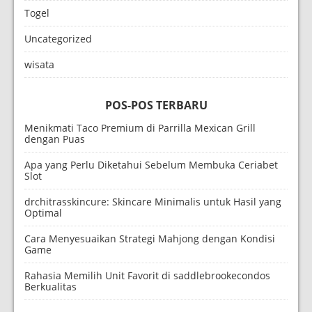
Togel
Uncategorized
wisata
POS-POS TERBARU
Menikmati Taco Premium di Parrilla Mexican Grill
dengan Puas
Apa yang Perlu Diketahui Sebelum Membuka Ceriabet
Slot
drchitrasskincure: Skincare Minimalis untuk Hasil yang
Optimal
Cara Menyesuaikan Strategi Mahjong dengan Kondisi
Game
Rahasia Memilih Unit Favorit di saddlebrookecondos
Berkualitas