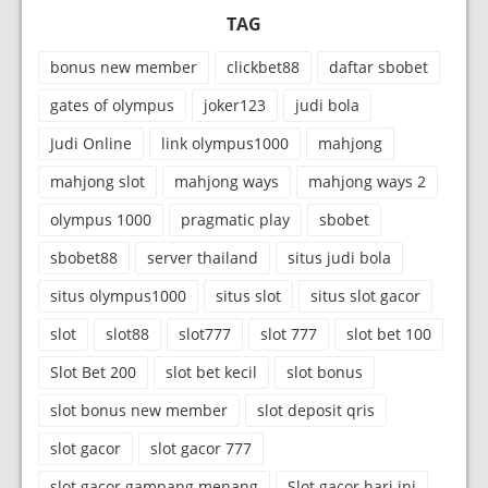
TAG
bonus new member
clickbet88
daftar sbobet
gates of olympus
joker123
judi bola
Judi Online
link olympus1000
mahjong
mahjong slot
mahjong ways
mahjong ways 2
olympus 1000
pragmatic play
sbobet
sbobet88
server thailand
situs judi bola
situs olympus1000
situs slot
situs slot gacor
slot
slot88
slot777
slot 777
slot bet 100
Slot Bet 200
slot bet kecil
slot bonus
slot bonus new member
slot deposit qris
slot gacor
slot gacor 777
slot gacor gampang menang
Slot gacor hari ini