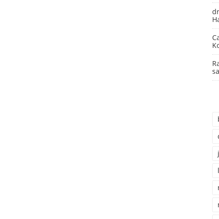
dr
H
C
K
Ra
s