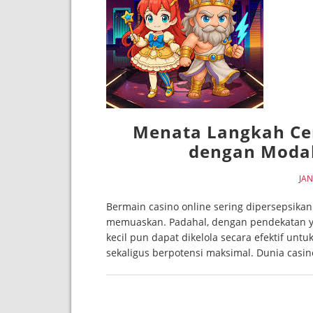
Menata Langkah Cer
dengan Modal
JAN
Bermain casino online sering dipersepsika
memuaskan. Padahal, dengan pendekatan yang
kecil pun dapat dikelola secara efektif 
sekaligus berpotensi maksimal. Dunia casi