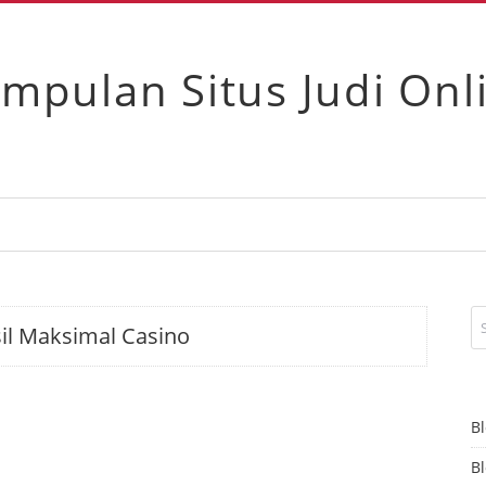
mpulan Situs Judi Onl
il Maksimal Casino
B
B