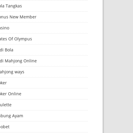
ola Tangkas
onus New Member
asino
ates Of Olympus
di Bola
udi Mahjong Online
ahjong ways
oker
oker Online
ulette
abung Ayam
bobet