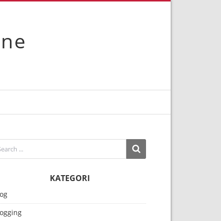
ine
KATEGORI
log
logging