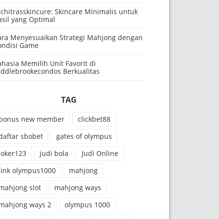
chitrasskincure: Skincare Minimalis untuk
asil yang Optimal
ara Menyesuaikan Strategi Mahjong dengan
ondisi Game
hasia Memilih Unit Favorit di
addlebrookecondos Berkualitas
TAG
bonus new member
clickbet88
daftar sbobet
gates of olympus
joker123
judi bola
Judi Online
link olympus1000
mahjong
mahjong slot
mahjong ways
mahjong ways 2
olympus 1000