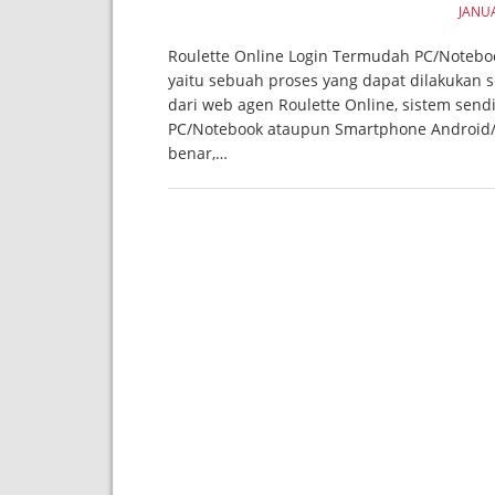
JANUA
Roulette Online Login Termudah PC/Notebo
yaitu sebuah proses yang dapat dilakukan s
dari web agen Roulette Online, sistem sendi
PC/Notebook ataupun Smartphone Android/IO
benar,…