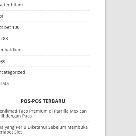
atter hitam
ot
ot bet 100
ot88
embak Ikan
ogel
ncategorized
isata
POS-POS TERBARU
enikmati Taco Premium di Parrilla Mexican
ill dengan Puas
pa yang Perlu Diketahui Sebelum Membuka
riabet Slot