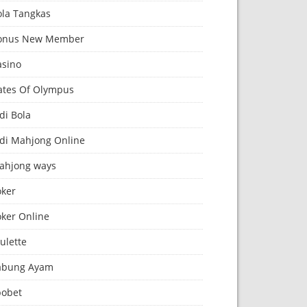
ola Tangkas
onus New Member
asino
ates Of Olympus
di Bola
udi Mahjong Online
ahjong ways
oker
oker Online
ulette
abung Ayam
bobet