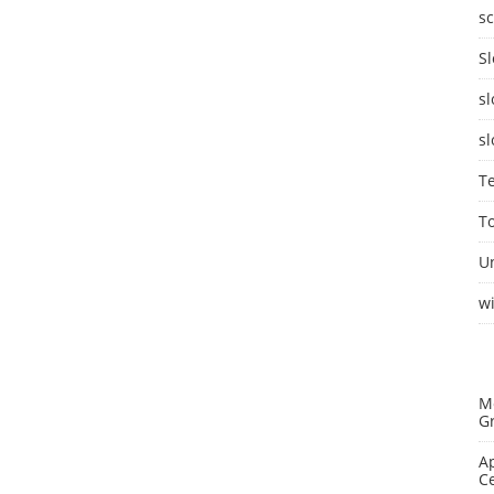
sc
Sl
sl
sl
T
T
U
w
M
Gr
A
Ce