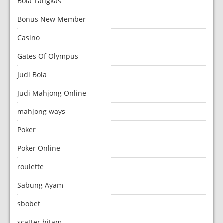
Bola Tangkas
Bonus New Member
Casino
Gates Of Olympus
Judi Bola
Judi Mahjong Online
mahjong ways
Poker
Poker Online
roulette
Sabung Ayam
sbobet
scatter hitam