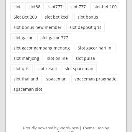
slot
slot88
slot777
slot 777
slot bet 100
Slot Bet 200
slot bet kecil
slot bonus
slot bonus new member
slot deposit qris
slot gacor
slot gacor 777
slot gacor gampang menang
Slot gacor hari ini
slot mahjong
slot online
slot pulsa
slot qris
slot resmi
slot spaceman
slot thailand
spaceman
spaceman pragmatic
spaceman slot
Proudly powered by WordPress
|
Theme: Doo by