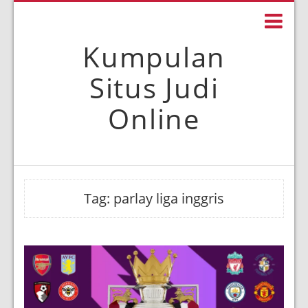
Kumpulan
Situs Judi
Online
Tag:
parlay liga inggris