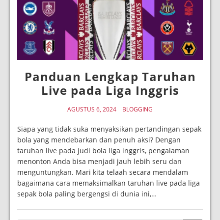
Panduan Lengkap Taruhan
Live pada Liga Inggris
AGUSTUS 6, 2024
BLOGGING
Siapa yang tidak suka menyaksikan pertandingan sepak
bola yang mendebarkan dan penuh aksi? Dengan
taruhan live pada judi bola liga inggris, pengalaman
menonton Anda bisa menjadi jauh lebih seru dan
menguntungkan. Mari kita telaah secara mendalam
bagaimana cara memaksimalkan taruhan live pada liga
sepak bola paling bergengsi di dunia ini,…