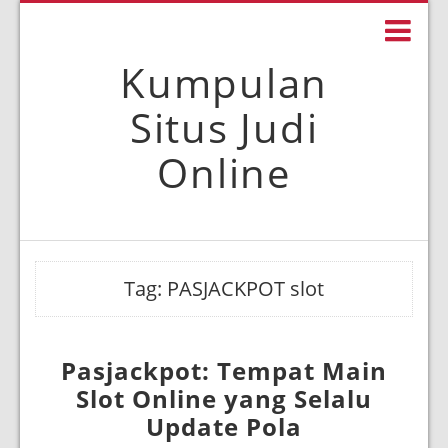
Kumpulan
Situs Judi
Online
Tag:
PASJACKPOT slot
Pasjackpot: Tempat Main
Slot Online yang Selalu
Update Pola