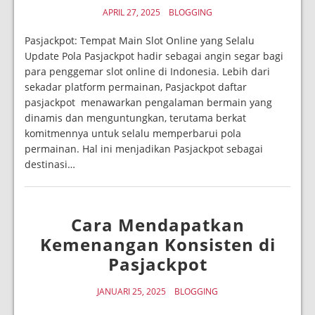
APRIL 27, 2025
BLOGGING
Pasjackpot: Tempat Main Slot Online yang Selalu
Update Pola Pasjackpot hadir sebagai angin segar bagi
para penggemar slot online di Indonesia. Lebih dari
sekadar platform permainan, Pasjackpot daftar
pasjackpot menawarkan pengalaman bermain yang
dinamis dan menguntungkan, terutama berkat
komitmennya untuk selalu memperbarui pola
permainan. Hal ini menjadikan Pasjackpot sebagai
destinasi…
Cara Mendapatkan
Kemenangan Konsisten di
Pasjackpot
JANUARI 25, 2025
BLOGGING