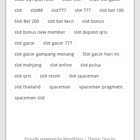
slot
slot88
slot777
slot 777
slot bet 100
Slot Bet 200
slot bet kecil
slot bonus
slot bonus new member
slot deposit qris
slot gacor
slot gacor 777
slot gacor gampang menang
Slot gacor hari ini
slot mahjong
slot online
slot pulsa
slot qris
slot resmi
slot spaceman
slot thailand
spaceman
spaceman pragmatic
spaceman slot
Proudly powered by WordPress
|
Theme: Doo by