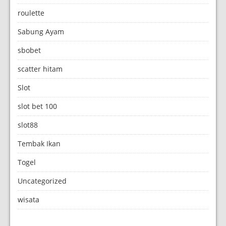
roulette
Sabung Ayam
sbobet
scatter hitam
Slot
slot bet 100
slot88
Tembak Ikan
Togel
Uncategorized
wisata