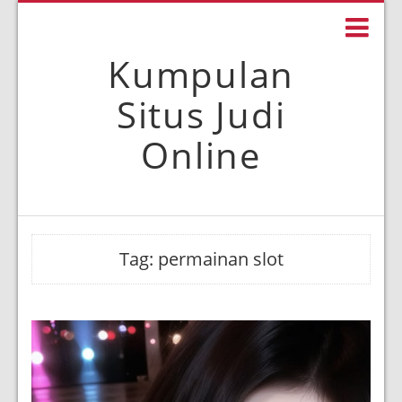
Kumpulan
Situs Judi
Online
Tag:
permainan slot