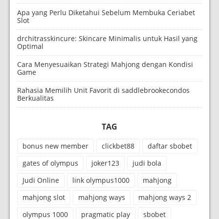
Apa yang Perlu Diketahui Sebelum Membuka Ceriabet
Slot
drchitrasskincure: Skincare Minimalis untuk Hasil yang
Optimal
Cara Menyesuaikan Strategi Mahjong dengan Kondisi
Game
Rahasia Memilih Unit Favorit di saddlebrookecondos
Berkualitas
TAG
bonus new member
clickbet88
daftar sbobet
gates of olympus
joker123
judi bola
Judi Online
link olympus1000
mahjong
mahjong slot
mahjong ways
mahjong ways 2
olympus 1000
pragmatic play
sbobet