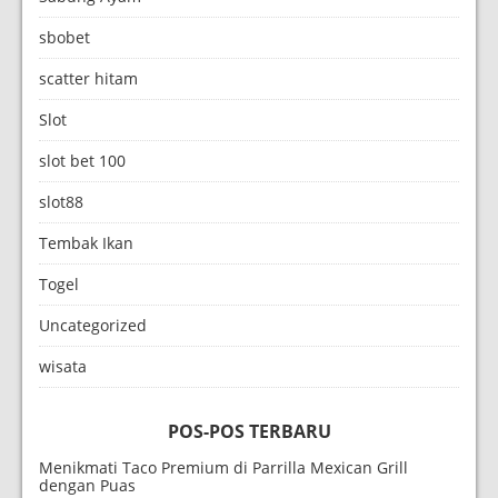
sbobet
scatter hitam
Slot
slot bet 100
slot88
Tembak Ikan
Togel
Uncategorized
wisata
POS-POS TERBARU
Menikmati Taco Premium di Parrilla Mexican Grill
dengan Puas