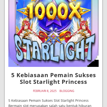
5 Kebiasaan Pemain Sukses
Slot Starlight Princess
FEBRUARI 8, 2025
BLOGGING
5 Kebiasaan Pemain Sukses Slot Starlight Princess
Bermain slot merupakan salah satu bentuk hiburan