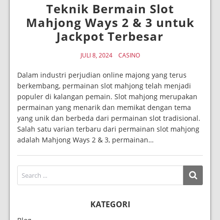
Teknik Bermain Slot
Mahjong Ways 2 & 3 untuk
Jackpot Terbesar
JULI 8, 2024
CASINO
Dalam industri perjudian online majong yang terus
berkembang, permainan slot mahjong telah menjadi
populer di kalangan pemain. Slot mahjong merupakan
permainan yang menarik dan memikat dengan tema
yang unik dan berbeda dari permainan slot tradisional.
Salah satu varian terbaru dari permainan slot mahjong
adalah Mahjong Ways 2 & 3, permainan…
KATEGORI