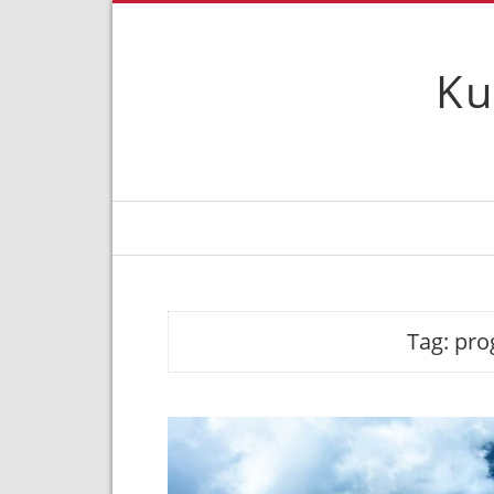
Ku
Tag:
pro