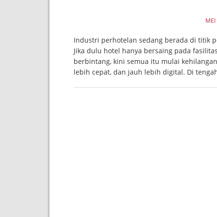
MEI 
Industri perhotelan sedang berada di titik 
Jika dulu hotel hanya bersaing pada fasilit
berbintang, kini semua itu mulai kehilangan
lebih cepat, dan jauh lebih digital. Di teng