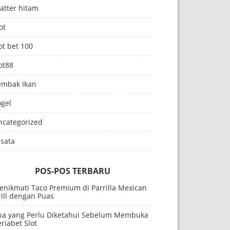
atter hitam
ot
ot bet 100
ot88
embak Ikan
ogel
ncategorized
isata
POS-POS TERBARU
enikmati Taco Premium di Parrilla Mexican
ill dengan Puas
pa yang Perlu Diketahui Sebelum Membuka
riabet Slot